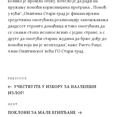
колико је прошло обуку, почело је да ради на
пружању помоћи корисницима програма „ Помоћ
у кући“.„Општина Стари град је финансијским
средствима омогућила реализацију запошљавања
двадесет геронто домаћица и тако омогућила да
се смањи стопа незапослених с једне стране, а с
друге да омогући старим људима да брже дођу до
помоћи која им је неопходна“, каже Ристо Рацо,
члан Општинског већа ГО Стари град.
Post
Previous
PREVIOUS
navigation
Post
УЧЕСТВУЈТЕ У ИЗБОРУ ЗА НАЈЛЕПШИ
ИЗЛОГ!
Next
NEXT
Post
ПОКЛОНИ ЗА МАЛЕ ЕГИПЋАНЕ