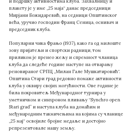
и подршку активностима клуба. Захвалницу и
плакету је у име „25 маја“ данас председници
Мирјани Божидаревић, на седници Општинског
већа, уручио господин Франц Сеница, оснивач и
председник клуба.
Популарни чика Фрањо (1937), како га од милоште
зову пријатељи и спортски радници, том
приликом је пренео жељу и спремност чланица
клуба да следеће године наступе на отварању
реновираног СРПЦ „Милан Гале Мушкатировић“.
Општина Стари град редовно помаже активности
клуба у оквиру својих могућности. Ове године је
била покровитељ Међународног турнира у
уметничком и синхроном пливању “Synchro open
Stari grad” и наступа клуба на домаћим и
међународним такмичењима на којима су чланице
„25 мај“ освојиле бројне медаље и достојно
репрезентовале нашу земљу.