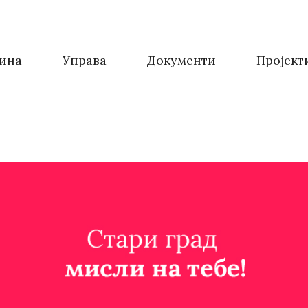
ина
Управа
Документи
Пројект