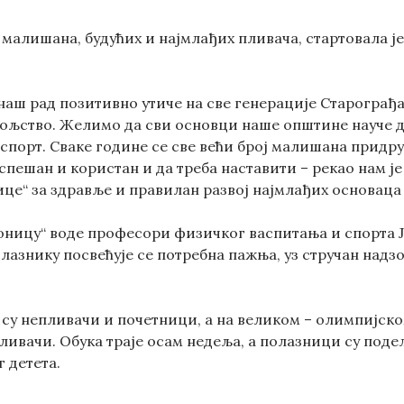
 малишана, будућих и најмлађих пливача, стартовала је
 наш рад позитивно утиче на све генерације Старограђ
ољство. Желимо да сви основци наше општине науче да 
спорт. Сваке године се све већи број малишана придруж
успешан и користан и да треба наставити – рекао нам ј
ице“ за здравље и правилан развој најмлађих основаца
оницу“ воде професори физичког васпитања и спорта 
азнику посвећује се потребнa пажњa, уз стручан надзо
 су непливачи и почетници, а на великом – олимпијско
пливачи. Обука траје осам недеља, а полазници су под
 детета.