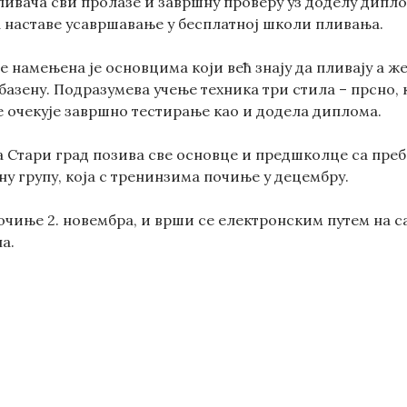
ивача сви пролазе и завршну проверу уз доделу диплом
а наставе усавршавање у бесплатној школи пливања.
 намењена је основцима који већ знају да пливају а же
азену. Подразумева учење техника три стила – прсно, к
 очекује завршно тестирање као и додела диплома.
 Стари град позива све основце и предшколце са пре
ну групу, која с тренинзима почиње у децембру.
чиње 2. новембра, и врши се електронским путем на са
а.