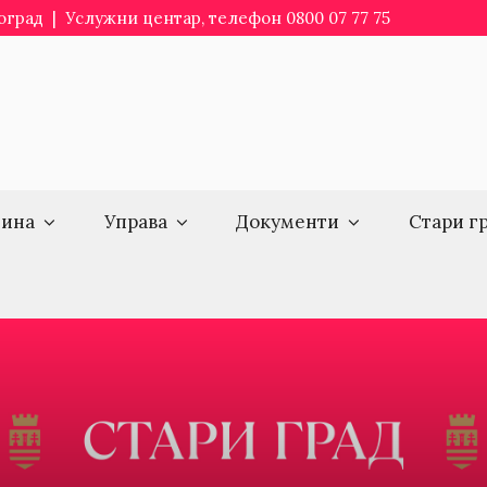
еоград | Услужни центар, телефон 0800 07 77 75
ина
Управа
Документи
Стари г