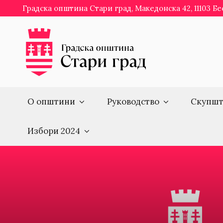
Skip
Градска општина Стари град, Македонска 42, 11103 Б
to
content
О општини
Руководство
Скупшт
Избори 2024