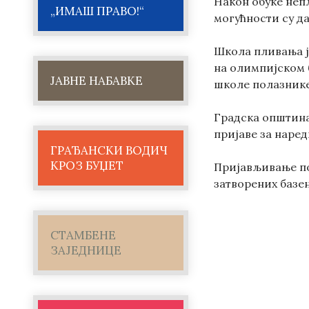
Након обуке непл
„ИМАШ ПРАВО!“
могућности су д
Школа пливања је
на олимпијском б
ЈАВНЕ НАБАВКЕ
школе полазнике
Градска општина
пријаве за наред
ГРАЂАНСКИ ВОДИЧ
КРОЗ БУЏЕТ
Пријављивање по
затворених базен
СТАМБЕНЕ
ЗАЈЕДНИЦЕ