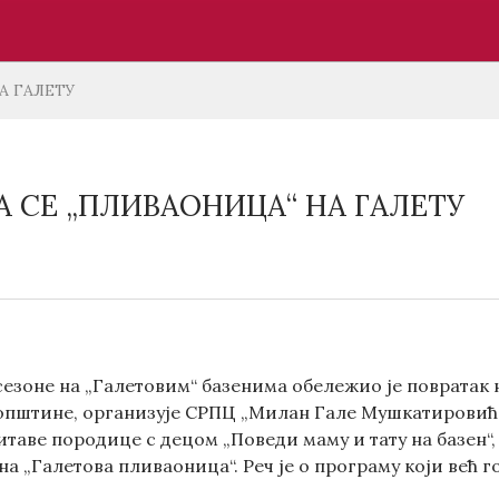
А ГАЛЕТУ
А СЕ „ПЛИВАОНИЦА“ НА ГАЛЕТУ
сезоне на „Галетовим“ базенима обележио је повратак 
 општине, организује СРПЦ „Милан Гале Мушкатировић
читаве породице с децом „Поведи маму и тату на базен“
на „Галетова пливаоница“. Реч је о програму који већ