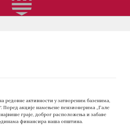
на редовне активности у затвореним базенима,
“. Поред акције намењене пензионерима „Гале
, највише граје, доброг расположења и забаве
 годинама финансира наша општина.