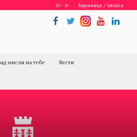
A+
A-
ћирилица
/
latinica
Facebook
Twitter
Instragram
Youtube
Linkedin
рад мисли на тебе
Вести