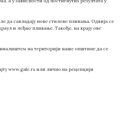
а, а у зависности од постигнутих резултата у
ле да савладају нове стилове пливања. Одвија се
раул и леђно пливање. Такође, на крају ове
бивалиштем на територији наше општине да се
јту www.gale.rs или лично на рецепцији