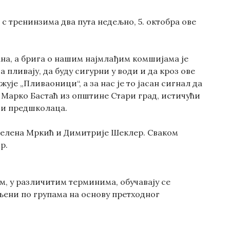
 с тренинзима два пута недељно, 5. октобра ове
ана, а брига о нашим најмлађим комшијама је
пливају, да буду сигурни у води и да кроз ове
ује „Пливаоници“, а за нас је то јасан сигнал да
е Марко Бастаћ из општине Стари град, истичући
 и предшколаца.
Јелена Мркић и Димитрије Шеклер. Сваком
р.
м, у различитим терминима, обучавају се
ељени по групама на основу претходног