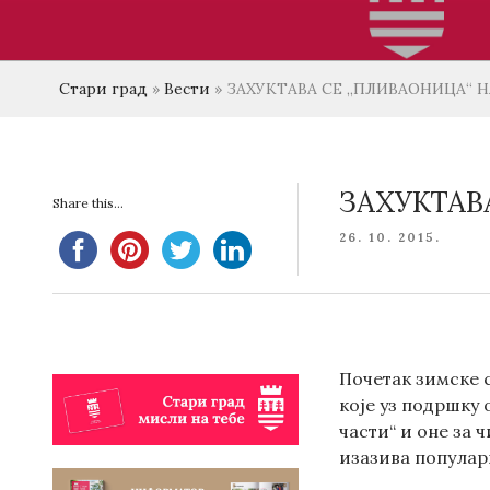
Стари град
»
Вести
»
ЗАХУКТАВА СЕ „ПЛИВАОНИЦА“ Н
ЗАХУКТАВ
Share this...
POSTED
26. 10. 2015.
ON
Почетак зимске 
које уз подршку
части“ и оне за 
изазива популар