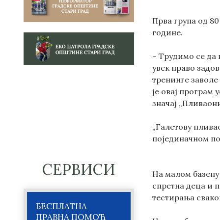
Прва група од 80
године.
– Трудимо се да
увек право задов
тренинге заволе 
је овај програм 
значај „Пливаон
„Галетову плива
појединачном пол
СЕРВИСИ
На малом базену
спретна деца и 
тестирања сваког
БЕСПЛАТНА
ПРАВНА ПОМОЋ