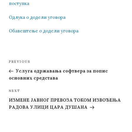
поступка
Одлука о додели уговора
Обавештење о додели уговора
Post
Previous
PREVIOUS
navigation
Post
Услуга одржавања софтвера за попис
основних средстава
Next
NEXT
Post
ИЗМЕНЕ ЈАВНОГ ПРЕВОЗА ТОКОМ ИЗВОЂЕЊА
РАДОВА УЛИЦИ ЦАРА ДУШАНА