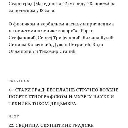
Стари град (Македонска 42) у среду, 28. новембра
са почетком у 18 сати.
О физичком и вербалном насиљу и притисцима
на неистомишљенике говориће: Борко
Стефановић, Сергеј Трифуновић, Биљана Лукић,
Синиша Ковачевић, Душан Петричић, Вида
Огњеновић и Тихомир Станић.
Post
Previous
PREVIOUS
navigation
Post
СТАРИ ГРАД: БЕСПЛАТНЕ СТРУЧНО ВОЂЕНЕ
ПОСЕТЕ ЕТНОГРАФСКОМ И МУЗЕЈУ НАУКЕ И
ТЕХНИКЕ ТОКОМ ДЕЦЕМБРА
Next
NEXT
Post
22. СЕДНИЦА СКУПШТИНЕ ГРАДСКЕ