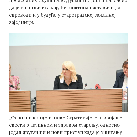
председник Скупштине Душан Петрић и нагласио
да је то политика коју ће општина наставити да
спроводи и у будуће у староградској локалној
заједници.
„Основни концепт нове Стратегије је развијање
свести о активном и здравом старењу, односно
један другачији и нови приступ када је у питању