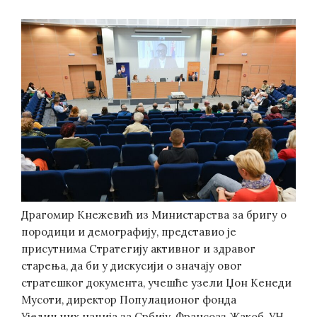
Драгомир Кнежевић из Министарства за бригу о
породици и демографију, представио је
присутнима Стратегију активног и здравог
старења, да би у дискусији о значају овог
стратешког документа, учешће узели Џон Кенеди
Мусоти, директор Популационог фонда
Уједињних нација за Србију, Франсоаз Жакоб, УН