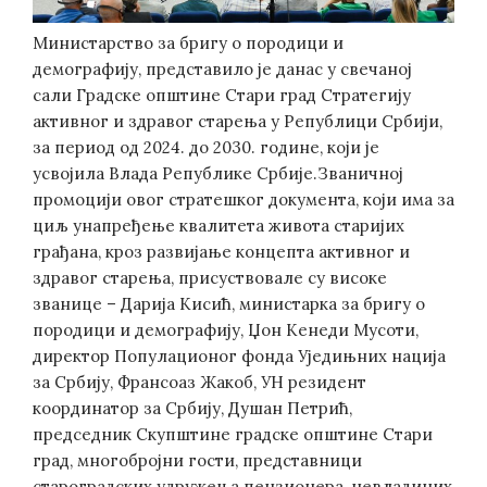
Министарство за бригу о породици и
демографију, представило је данас у свечаној
сали Градске општине Стари град Стратегију
активног и здравог старења у Републици Србији,
за период од 2024. до 2030. године, који је
усвојила Влада Републике Србије.Званичној
промоцији овог стратешког документа, који има за
циљ унапређење квалитета живота старијих
грађана, кроз развијање концепта активног и
здравог старења, присуствовале су високе
званице – Дарија Кисић, министарка за бригу о
породици и демографију, Џон Кенеди Мусоти,
директор Популационог фонда Уједињних нација
за Србију, Франсоаз Жакоб, УН резидент
координатор за Србију, Душан Петрић,
председник Скупштине градске општине Стари
град, многобројни гости, представници
староградских удружења пензионера, невладиних