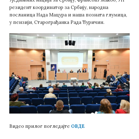
резидент координатор за Србију, народна
посланица Нада Мацура и наша позната глумица,
у пензији, Старограђанка Рада Ђуричин.
Видео прилог погледајте
ОВДЕ