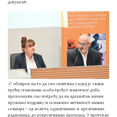
документ.
˶С обзиром на то да смо општина у којој је сваки
трећи становник особа трећег животног доба,
препознали смо потребу да на адекватан начин
пружимо подршку и оснажимо активност наших
сениора – од излета, едукативних и креативних
радионица, до рекреативних програма. У протекле