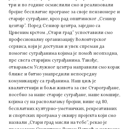
три и по године осмислили смо и реализовали
бројне бесплатне програме за своје пензионере и
старије суграђане, кроз рад општинског „Сениор
центар”. Поред Сениор центра, заједно са
Црвеним крстом „Стари град” успоставили смо
професионалну организацију Волонтерског
сервиса, који је доступан и увек спреман да
помогне суграђанима којима је помоћ неопходна,
пре свега старијим суграђанима. Такође,
отварањем Услужног центра направили смо корак
ближе и битно унапредили непосредну
комуникацију са грађанима. Наш циљ је
квалитетнији и бољи живота за све Старограђане,
посебно за наше старије суграђане, наше комшије,
којима су на располагању бројни, више од 80,
бесплатних културно-уметничких, рекреативних
и спортских програма у оквиру пројекта који смо
назвали „Стари град мисли на тебе”, рекао је