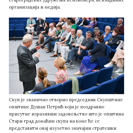
организација и медија.
Скуп је званично отворио председник Скупштине
општине Душан Петрић који је поздравио
присутне изразивши задовољство што је општина
Стари град домаћин скупа на коме ће се
представити овај изузетно значајни стратешки