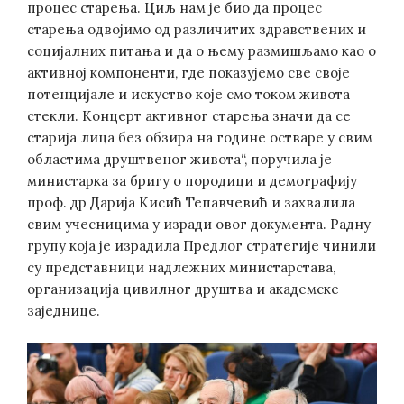
процес старења. Циљ нам је био да процес
старења одвојимо од различитих здравствених и
социјалних питања и да о њему размишљамо као о
активној компоненти, где показујемо све своје
потенцијале и искуство које смо током живота
стекли. Концерт активног старења значи да се
старија лица без обзира на године остваре у свим
областима друштвеног живота“, поручила је
министарка за бригу о породици и демографију
проф. др Дарија Кисић Тепавчевић и захвалила
свим учесницима у изради овог документа. Радну
групу која је израдила Предлог стратегије чинили
су представници надлежних министарстава,
организација цивилног друштва и академске
заједнице.