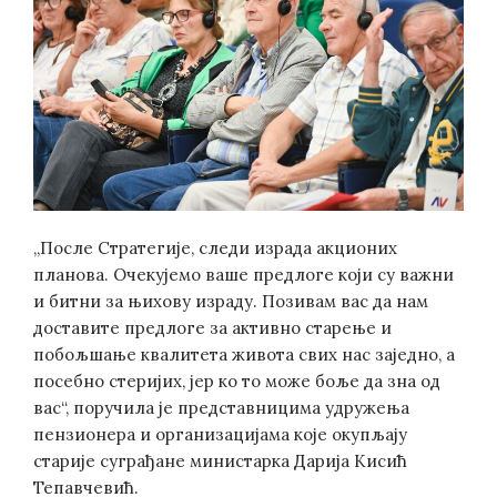
„После Стратегије, следи израда акционих
планова. Очекујемо ваше предлоге који су важни
и битни за њихову израду. Позивам вас да нам
доставите предлоге за активно старење и
побољшање квалитета живота свих нас заједно, а
посебно стеријих, јер ко то може боље да зна од
вас“, поручила је представницима удружења
пензионера и организацијама које окупљају
старије суграђане министарка Дарија Кисић
Тепавчевић.