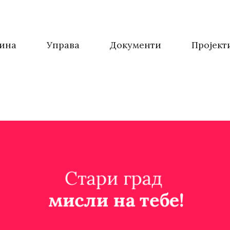
ина
Управа
Документи
Пројект