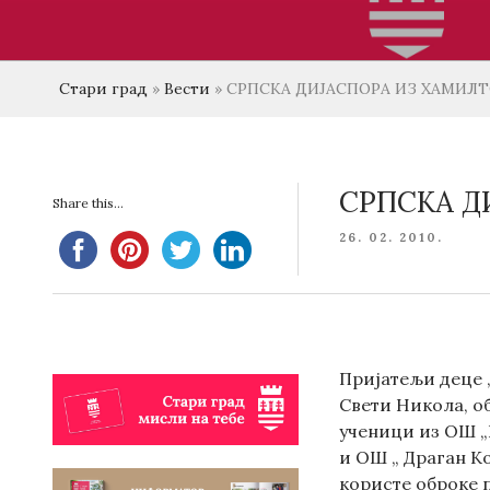
Стари град
»
Вести
»
СРПСКА ДИЈАСПОРA ИЗ ХАМИЛТ
СРПСКА Д
Share this...
POSTED
26. 02. 2010.
ON
Пријатељи деце 
Свети Никола, о
ученици из ОШ „
и ОШ „ Драган К
користе оброке 