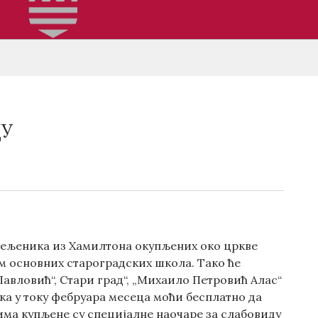
ЦУ
исељеника из Хамилтона окупљених око цркве
ам основних староградских школа. Тако ће
Павловић“, Стари грaд“, „Михаило Петровић Алас“
а у току фебруара месеца моћи бесплатно да
ма купљене су специјалне наочаре за слабовиду