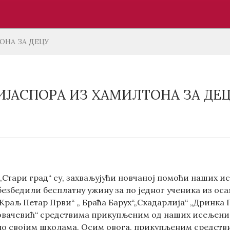
ОНА ЗА ДЕЦУ
ИЈАСПОРA ИЗ ХАМИЛТОНА ЗА ДЕ
„Стари град“ су, захваљујући новчаној помоћи наших 
безбедили бесплатну ужину за по једног ученика из ос
Краљ Петар Први“ „ Браћа Барух“„Скадарлија“ „Дринка 
овачевић“ средствима прикупљеним од наших исељеник
по својим школама. Осим овога, прикупљеним средстви