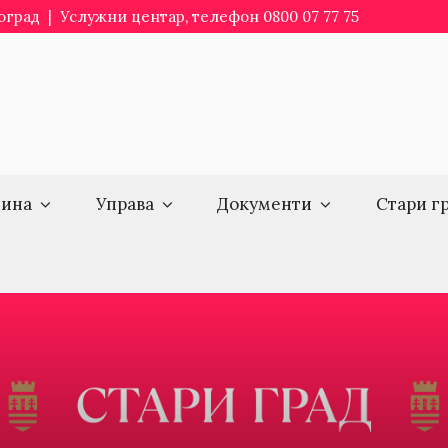
еоград | Услужни центар, телефон 0800 07 77 75
ина
Управа
Документи
Стари г