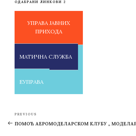
ОДАБРАНИ ЛИНКОВИ 2
УПРАВА ЈАВНИХ
ПРИХОДА
МАТИЧНА СЛУЖБА
ЕУПРАВА
Post
PREVIOUS
Previous
navigation
Post
ПОМОЋ АЕРОМОДЕЛАРСКОМ КЛУБУ „ МОДЕЛАР