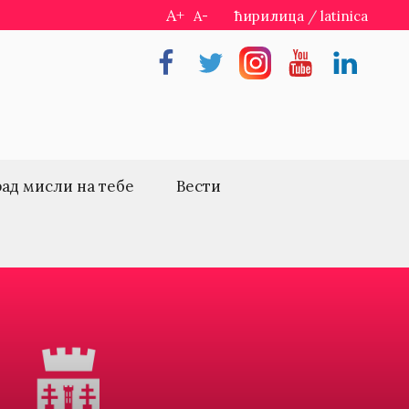
A+
A-
ћирилица
/
latinica
Facebook
Twitter
Instragram
Youtube
Linkedin
рад мисли на тебе
Вести