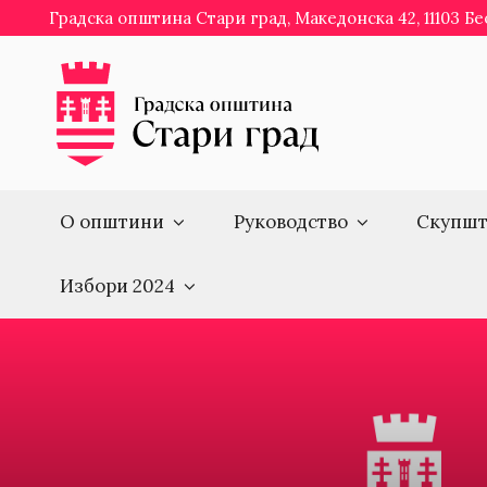
Skip
Градска општина Стари град, Македонска 42, 11103 Б
to
content
О општини
Руководство
Скупшт
Избори 2024