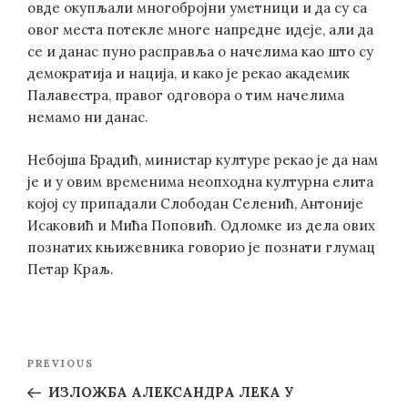
овде окупљали многобројни уметници и да су са
овог места потекле многе напредне идеје, али да
се и данас пуно расправља о начелима као што су
демократија и нација, и како је рекао академик
Палавестра, правог одговора о тим начелима
немамо ни данас.
Небојша Брадић, министар културе рекао је да нам
је и у овим временима неопходна културна елита
којој су припадали Слободан Селенић, Антоније
Исаковић и Мића Поповић. Одломке из дела ових
познатих књижевника говорио је познати глумац
Петар Краљ.
Post
Previous
PREVIOUS
navigation
Post
ИЗЛОЖБА АЛЕКСАНДРА ЛЕКА У