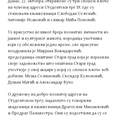
Данас, 22. октобра, откривене су три спомен плоче
на чувеној адреси Студентски трг 19, где су
становали књижевници Слободан Селенић,
Антоније Исаковић и сликар Мића Поповић.
Уз присуство великог броја познатих личности из
јавног и културног живота, породица уметника
који су обележили једно време, све присутне
поздравила је Мирјана Божидаревић,
председница општине Стари град која је изразила
своје задовољство што општина Стари град
учествује у овој акцији у којој су спомен плоче већ
добили: Меша Селимовић, Скендер Куленовић,
Душан Матић и Александар Вучо.
О дружењу на добро познатој адреси на
Студентском тргу, надахнуто су говорили
академици и књижевници Драгослав Михаиловић
и Предраг Палавестра. Они су подсетили да су се