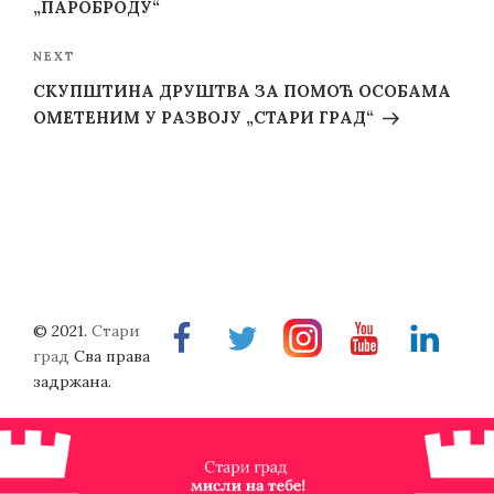
„ПАРОБРОДУ“
Next
NEXT
Post
СКУПШТИНА ДРУШТВА ЗА ПОМОЋ ОСОБАМА
ОМЕТЕНИМ У РАЗВОЈУ „СТАРИ ГРАД“
© 2021.
Стари
Facebook
Twitter
Instragram
Youtube
Linkedin
град
Сва права
задржана.