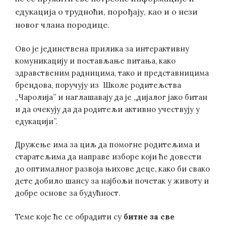
едукација о трудноћи, порођају, као и о нези
новог члана породице.
Ово је јединствена прилика за интерактивну
комуникацију и постављање питања, како
здравственим радницима, тако и представницима
брендова, поручују из Школе родитељства
„Чаролија” и наглашавају да је „дијалог јако битан
и да очекују да да родитељи активно учествују у
едукацији”.
Дружење има за циљ да помогне родитељима и
старатељима да направе изборе који ће довести
до оптималног развоја њихове деце, како би свако
дете добило шансу за најбољи почетак у животу и
добре основе за будућност.
Теме које ће се обрадити су
битне за све