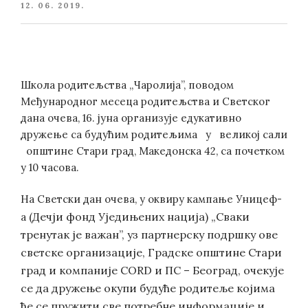
POSTED
12. 06. 2019.
ON
Школа родитељства „Чаролија”, поводом
Међународног месеца родитељства и Светског
дана очева, 16. јуна организује едукативно
дружење са будућим родитељима у великој сали
општине Стари град, Македонска 42, са почетком
у 10 часова.
На Светски дан очева, у оквиру кампање Уницеф-
(Дечји фонд Уједињених нација)
„Сваки
а
тренутак је важан”, уз партнерску подршку ове
светске организације, Градске општине Стари
град и компаније CORD и ПС – Београд, очекује
се да дружење окупи будуће родитеље којима
ће се пружити све потребне информације и