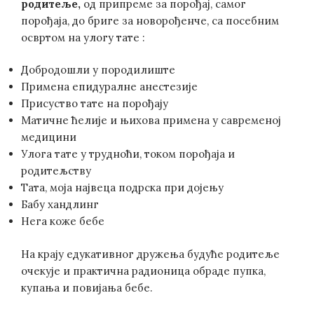
родитеље
,
од припреме за порођај, самог
порођаја, до бриге за новорођенче, са посебним
освртом на улогу тате :
Добродошли у породилиште
Примена епидуралне анестезије
Присуство тате на порођају
Матичне ћелије и њихова примена у савременој
медицини
Улога тате у трудноћи, током порођаја и
родитељству
Тата, моја највеца подрска при дојењу
Бабy хандлинг
Нега коже бебе
На крају едукативног дружења будуће родитеље
очекује и практична радионица обраде пупка,
купања и повијања бебе.