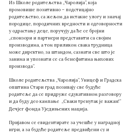
Из Школе родитељства „Чаролија”, која
промовише позитивно – подстицајно
родитељство, са жељом да истакне улогу и значај
породице, породичних вредности и одговорности
у одрастању деце, поручују да ће се бројни
„спонзори и партнери представити са својим
производима, а том приликом свака трудница
може директно, за штандом, сазнати све што је
занима и упознати се са бенефитима њихових
производа”.
Школе родитељства „Чаролија”, Уницеф и Градска
општина Стари град позивају све будуће
родитеље да се придруже едукативном разговору
и да буду део кампање „Сваки тренутак је важан!”
ечјег фонда Уједињених нација
Д
.
Пријавом се евидентирате за учешће у наградној
игри, а за будуће родитеље предвиђени су и