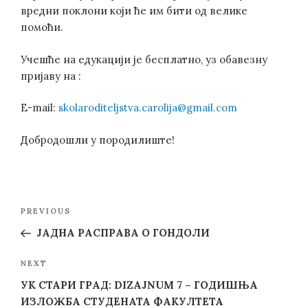
вредни поклони који ће им бити од велике
помоћи.
Учешће на едукацији је бесплатно, уз обавезну
пријаву на :
E-mail:
skolaroditeljstva.carolija@gmail.com
Добродошли у породилиште!
Post
Previous
PREVIOUS
navigation
Post
ЈАДНА РАСПРАВА О ГОНДОЛИ
Next
NEXT
Post
УК СТАРИ ГРАД: DIZAJNUM 7 – ГОДИШЊА
ИЗЛОЖБА СТУДЕНАТА ФАКУЛТЕТА