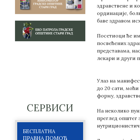
здравствене и ко
ординације, болн
баве здравом ис
Посетиоци ће им
посвећених здрав
представама, на
лекари и други 
Улаз на манифест
до 20 сати, моћи
форму, здравстве
СЕРВИСИ
На неколико пунк
преглед општег 
нутриционистичк
БЕСПЛАТНА
ПРАВНА ПОМОЋ