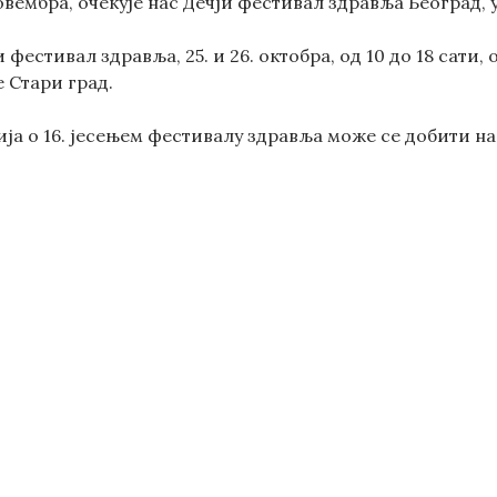
новембра, очекује нас Дечји фестивал здравља Београд, у
и фестивал здравља, 25. и 26. октобра, од 10 до 18 сати
 Стари град.
а о 16. јесењем фестивалу здравља може се добити н