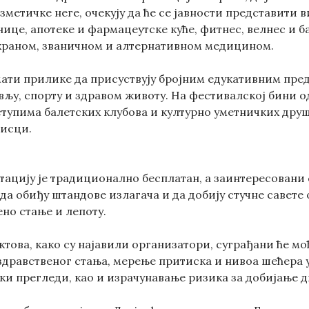
зметичке неге, очекују да ће се јавности представити 
ице, апотеке и фармацеутске куће, фитнес, велнес и ба
храном, званичном и алтернативном медицином.
ати прилике да присуствују бројним едукативним пред
љу, спорту и здравом животу. На фестивалској бини од
ступима балетских клубова и културно уметничких друш
писци.
ацију је традиционално бесплатан, а заинтересовани с
 да обиђу штандове излагача и да добију стучне савете
но стање и лепоту.
това, како су најавили организатори, суграђани ће мо
здравственог стања, мерење притиска и нивоа шећера 
и прегледи, као и израчунавање ризика за добијање д