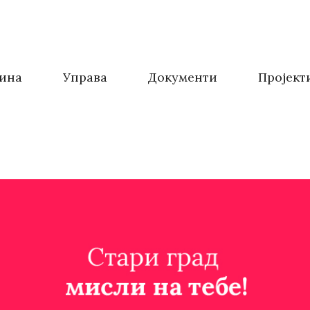
ина
Управа
Документи
Пројект