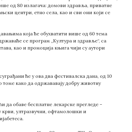
више од 80 излагача: домови здравља, приватне
њски центри, етно села, као и сви они који се
авањима која ће обухватити више од 60 тема
ржаваће се програм „Култура и здравље“, са
тава, као и промоција књига чији су аутори
уграђани ће у ова два фестивалска дана, од 10
 о томе како да одржававају добру животну
ћи да обаве бесплатне лекарске прегледе –
у крви, ултразвучни, офтамолошки и
ијабетеса.