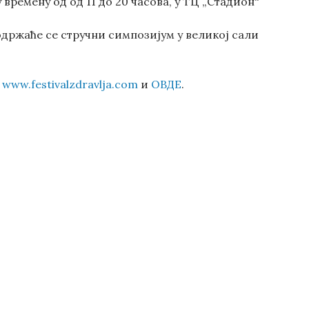
 времену од од 11 до 20 часова, у ТЦ „Стадион“
, одржаће се стручни симпозијум у великој сали
а
www.festivalzdravlja.com
и
ОВДЕ
.