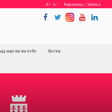
A+
A-
ћирилица
/
latinica
Facebook
Twitter
Instragram
Youtube
Linkedin
рад мисли на тебе
Вести