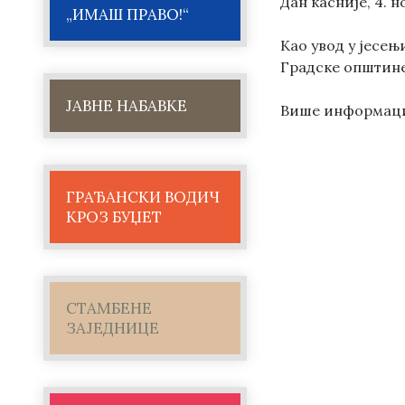
Дан касније, 4. 
„ИМАШ ПРАВО!“
Као увод у јесењ
Градске општине
ЈАВНЕ НАБАВКЕ
Више информациј
ГРАЂАНСКИ ВОДИЧ
КРОЗ БУЏЕТ
СТАМБЕНЕ
ЗАЈЕДНИЦЕ