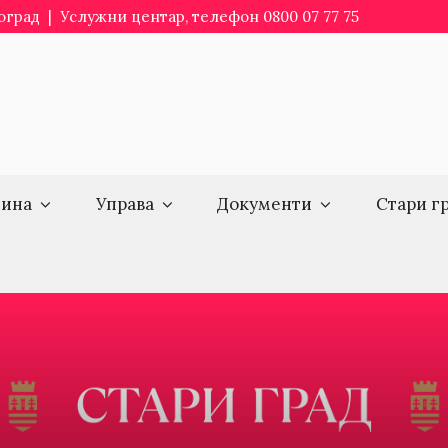
еоград | Услужни центар, телефон 0800 07 77 75
ина
Управа
Документи
Стари г