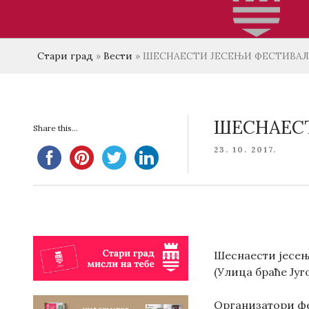
Стари град
»
Вести
»
ШЕСНАЕСТИ ЈЕСЕЊИ ФЕСТИВАЛ
ШЕСНАЕСТ
Share this...
POSTED
23. 10. 2017.
ON
Шеснаести jесењи
(Улица браће Ју
Организатори фе