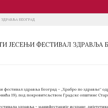
 ЗДРАВЉА БЕОГРАД
И ЈЕСЕЊИ ФЕСТИВАЛ ЗДРАВЉА 
 фестивал здравља Београд – „Храбро по здравље“ одрж
говића 19), под покровитељством Градске општине Стар
стивала здравља – манифестације исхране, дијететике,