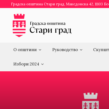
Skip
Градска општина Стари град, Македонска 42, 11103 Б
to
content
О општини
Руководство
Скупшт
Избори 2024