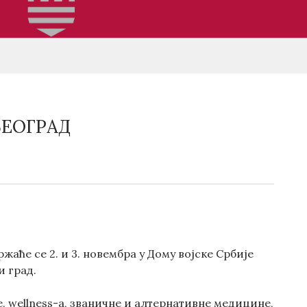
БЕОГРАД
аће сe 2. и 3. новембра у Дому војске Србије
и град.
 wellness-a, званичне и алтернативне медицине,