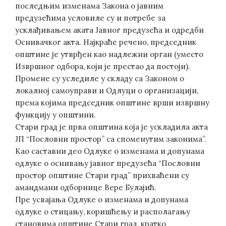
последњим изменама Закона о јавним
предузећима условиле су и потребе за
усклађивањем аката Јавног предузећа и одредби
Оснивачког акта. Најкраће речено, председник
општине је утврђен као надлежни орган (уместо
Извршног одбора, који је престао да постоји).
Промене су уследиле у складу са Законом о
локалној самоуправи и Одлуци о организацији,
према којима председник општине врши извршну
функцију у општини.
Стари град је прва општина која је ускладила акта
ЈП “Пословни простор” са споменутим законима”.
Као саставни део Одлуке о изменама и допунама
одлуке о оснивању јавног предузећа “Пословни
простор општине Стари град” прихваћени су
амандмани одборнице Вере Булајић.
Пре усвајања Одлуке о изменама и допунама
одлуке о стицању, коришћењу и располагању
становима општине Стари град, кратко