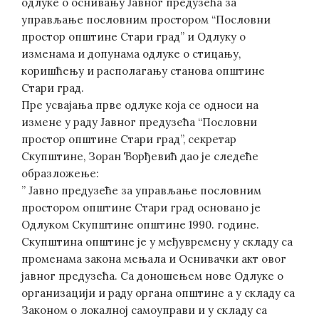
одлуке о оснивању Јавног предузећа за
управљање пословним простором “Пословни
простор општине Стари град” и Одлуку о
изменама и допунама одлуке о стицању,
коришћењу и располагању станова општине
Стари град.
Пре усвајања прве одлуке која се односи на
измене у раду Јавног предузећа “Пословни
простор општине Стари град”, секретар
Скупштине, Зоран Ђорђевић дао је следеће
образложење:
” Јавно предузеће за управљање пословним
простором општине Стари град основано је
Одлуком Скупштине општине 1990. године.
Скупштина општине је у међувремену у складу са
променама закона мењала и Оснивачки акт овог
јавног предузећа. Са доношењем нове Одлуке о
организацији и раду органа општине а у складу са
Законом о локалној самоуправи и у складу са