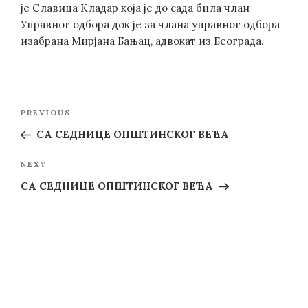
је Славица Кладар која је до сада била члан
Управног одбора док је за члана управног одбора
изабрана Мирјана Бањац, адвокат из Београда.
Post
Previous
PREVIOUS
navigation
Post
СА СЕДНИЦЕ ОПШТИНСКОГ ВЕЋА
Next
NEXT
Post
СА СЕДНИЦЕ ОПШТИНСКОГ ВЕЋА