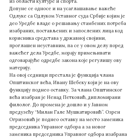
из области културе и спорта.
Допуне се односе и на усаглашавање важеће
Одлуке са Одлуком Уставног суда Србије којим је
део Уредбе владе о решавању стамбених потреба
изабраних, постављених и запослених лица код
корисника средстава у државној својини,
проглашен неуставним, па се у овом делу поред
важећег дела Уредбе, морају примењивати
одговарајуће одредбе закона које регулишу ову
материју.
На овој седници престала је функција члана
Општинског већа, Ивану Шебеку који је на ову
функцију поднео оставку. За члана Општинског
већа изабран је Ненад Петковић, дипломирани
филолог. До промена је дошло и у Јавном
предузећу “Милан Гале Мушкатировић”. Озрен
Огризовић је поднео оставку на место заменика
председника Управног одбора а за новог
заменика председника Управног одбора изабрана