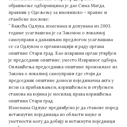
објашњење одборницима је дао Сима Магда,
правник у Одељењу за имовинско – правне и
стамбене послове:
” Важећа Одлука, изменама и допунама из 2003.
године усаглашена је са Законом о локалној
самоуправи а данашњим предлогом усаглашава
се са Одлуком о организацији и раду органа
општине Стари град. Као извршни орган утврђен
је председник општине, уместо Извршног одбора.
Овлашћења председника општине произилазе из
Закона о локалној самоуправи где стоји да
председник општине доноси појединачна акта у
вези са прибављањем, коришћењем и отуђењем
станова на којима је носилац права коришћења
општина Стари град.
Изменама Одлуке предвиђено је да станове поред
истакнутих појединаца из области науке и
уметности могу да добију и истакнути појединци