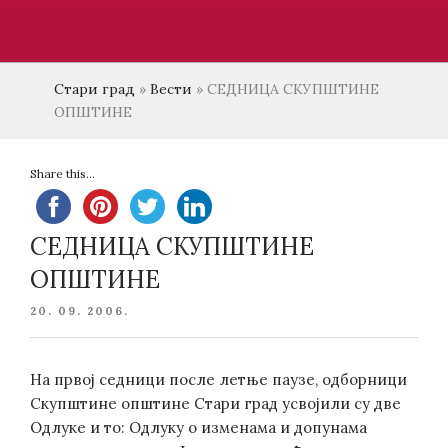
Стари град
»
Вести
»
СЕДНИЦА СКУПШТИНЕ
ОПШТИНЕ
Share this...
СЕДНИЦА СКУПШТИНЕ
ОПШТИНЕ
POSTED
20. 09. 2006.
ON
На првој седници после летње паузе, одборници
Скупштине општине Стари град усвојили су две
Одлуке и то: Одлуку о изменама и допунама