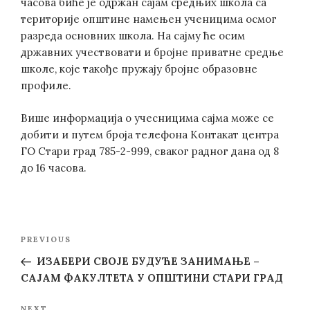
часова биће је одржан сајам средњих школа са
територије општине намењен ученицима осмог
разреда основних школа. На сајму ће осим
државних учествовати и бројне приватне средње
школе, које такође пружају бројне образовне
профиле.
Више информација о учесницима сајма може се
добити и путем броја телефона Контакат центра
ГО Стари град 785-2-999, сваког радног дана од 8
до 16 часова.
Post
Previous
PREVIOUS
navigation
Post
ИЗАБЕРИ СВОЈЕ БУДУЋЕ ЗАНИМАЊЕ –
САЈАМ ФАКУЛТЕТА У ОПШТИНИ СТАРИ ГРАД
NEXT