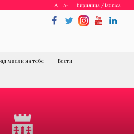
A+
A-
ћирилица
/
latinica
Facebook
Twitter
Instragram
Youtube
Linkedin
рад мисли на тебе
Вести