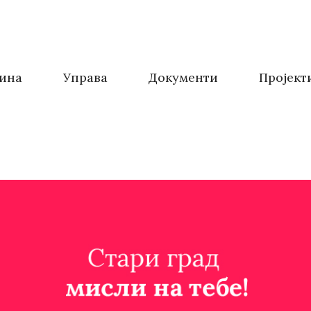
ина
Управа
Документи
Пројект