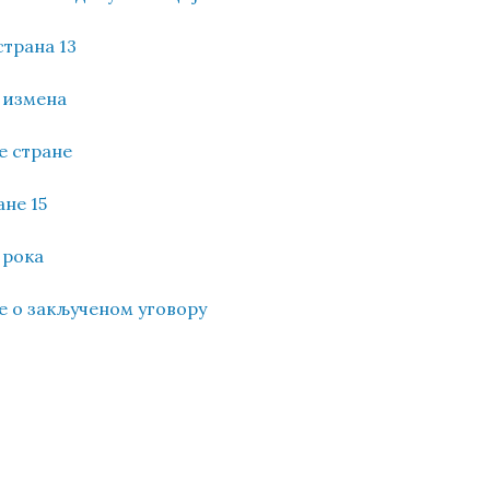
страна 13
е измена
ве стране
ане 15
 рока
е о закљученом уговору