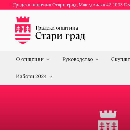
Skip
Градска општина Стари град, Македонска 42, 11103 Б
to
content
О општини
Руководство
Скупшт
Избори 2024