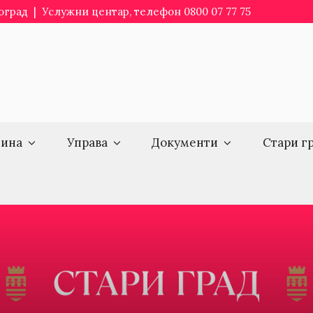
еоград | Услужни центар, телефон 0800 07 77 75
ина
Управа
Документи
Стари г