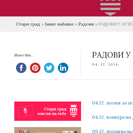
Стари град
»
Јавне набавке
»
Радови
»
РАДОВИ У ОСН
РАДОВИ У
Share this...
POSTED
04. 12. 2014.
ON
04.12. позив за
04.12. конкурсна
09.12. појашњењ