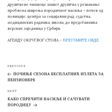
друштвене чиниоце нашег друштва у решавање
проблема ширења породичног насиља – почев од
полиције, центра за социјални рад, судства,
медицинских радника, школа, до представника
верских заједница у Србији.
АГЕНДУ ОКРУГЛОГ СТОЛА –
ПРЕУЗМИТЕ ОВДЕ
Post
Previous
PREVIOUS
navigation
Post
ПОЧИЊЕ СЕЗОНА БЕСПЛАТНИХ ИЗЛЕТА ЗА
ПЕНЗИОНЕРЕ
Next
NEXT
Post
КАКО СПРЕЧИТИ НАСИЉЕ И САЧУВАТИ
ПОРОДИЦУ