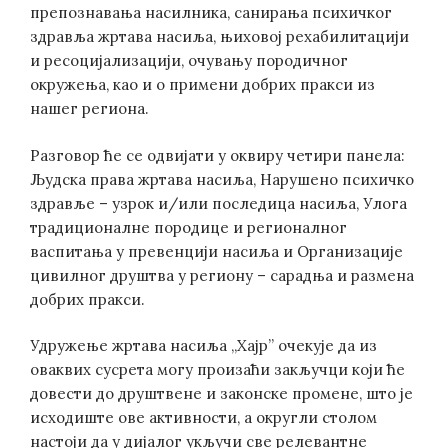
препознавања насилника, санирања психичког
здравља жртава насиља, њиховој рехабилитацији
и ресоцијализацији, очувању породичног
окружења, као и о примени добрих пракси из
нашег региона.
Разговор ће се одвијати у оквиру четири панела:
Људска права жртава насиља, Нарушено психичко
здравље – узрок и/или последица насиља, Улога
традиционалне породице и регионалног
васпитања у превенцији насиља и Организације
цивилног друштва у региону – сарадња и размена
добрих пракси.
Удружење жртава насиља „Хајр” очекује да из
оваквих сусрета могу произаћи закључци који ће
довести до друштвене и законске промене, што је
исходиште ове активности, а округли столом
настоји да у дијалог укључи све релевантне