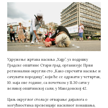
Удружење жртава насиља „Хајр”, уз подршку
Градске општине Стари град, организује Први
регионални округли сто „Како спречити насиље и
сачувати породицу”, који ће се одржати у четвртак,
10. маја ове године, са почетком у 11.30 сати у
великој општинској сали, у Македонској 42.
Циљ округлог стола је отварање дијалога о
могућностима превенције насилног понашања,