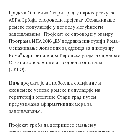
Градска Општина Стари град, у парнтерству са
АДРА Србија, спороводи пројекат „Оснаживање
ромске популације у погледу могућности
запошљавања“. Пројекат се спроводи у оквиру
Програма ИПА 2016 „ЕУ подршка инклузији Рома–
Оснаживање локалних заједница за инклузију
Рома” који финансира Европска унија, а спроводи
Стална конференција градова и општина
(СКГО
).
Циљ пројекта је да побољша социјалне и
економске услове ромске популације на
територији општине Стари град путем
предузимања афирмативних мера за
запошљавање.
Пројекат треба да допринесе смањењу