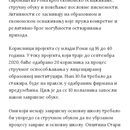
сиромаштва Рома кроз економско оснаживање,
стручну обуку и повећање пословне писмености.
Активности се заснивају на образовном и
економском оснаживању које пружа конкретне и
релативно брзе могућности остваривања
прихода.
Корисници пројекта су млади Роми од 16 до 40
година. У току пројекта, који траје до септембра
2020, биће одабрано 20 корисника за процес
стручног оспособљавања у лиценцираној
образовној институцији. Њих 10 би требало да
стажира, буде на пракси, у одабраним фирмама и
предузећима. Циљ је да се 10 полазника запосли
након завршене обуке.
Они који немају завршену основну школу требало
би упоредо са стручном обуком да по убрзаном
процесу заврше и основну школу. Општина Стари