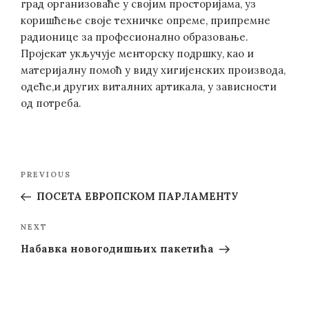
град организоваће у својим просторијама, уз
коришћење своје техничке опреме, припремне
радионице за професионално образовање.
Пројекат укључује менторску подршку, као и
материјалну помоћ у виду хигијенских производа,
одеће,и других виталних артикала, у зависности
од потреба.
Post
Previous
PREVIOUS
navigation
Post
ПОСЕТА ЕВРОПСКОМ ПАРЛАМЕНТУ
Next
NEXT
Post
Набавка новогодишњих пакетића