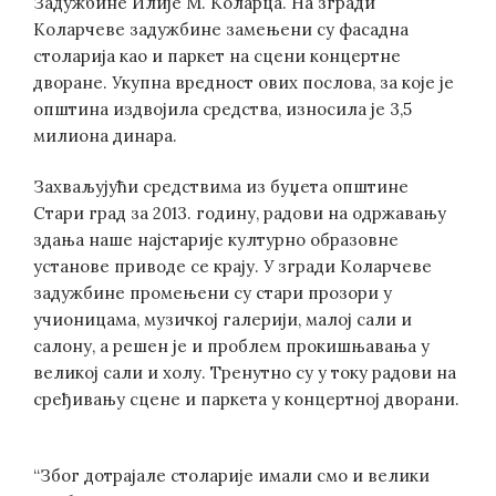
Задужбине Илије М. Коларца. На згради
Коларчеве задужбине замењени су фасадна
столарија као и паркет на сцени концертне
дворане. Укупна вредност ових послова, за које је
општина издвојила средства, износила је 3,5
милиона динара.
Захваљујући средствима из буџета општине
Стари град за 2013. годину, радови на одржавању
здања наше најстарије културно образовне
установе приводе се крају. У згради Коларчеве
задужбине промењени су стари прозори у
учионицама, музичкој галерији, малој сали и
салону, а решен је и проблем прокишњавања у
великој сали и холу. Тренутно су у току радови на
сређивању сцене и паркета у концертној дворани.
“Због дотрајале столарије имали смо и велики