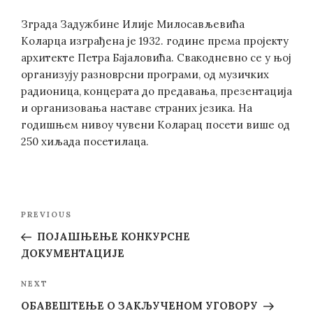
Зграда Задужбине Илије Милосављевића
Коларца изграђена је 1932. године према пројекту
архитекте Петра Бајаловића. Свакодневно се у њој
организују разноврсни програми, од музичких
радионица, концерата до предавања, презентација
и организовања наставе страних језика. На
годишњем нивоу чувени Коларац посети више од
250 хиљада посетилаца.
Post
Previous
PREVIOUS
navigation
Post
ПОЈАШЊЕЊЕ КОНКУРСНЕ
ДОКУМЕНТАЦИЈЕ
Next
NEXT
Post
ОБАВЕШТЕЊЕ О ЗАКЉУЧЕНОМ УГОВОРУ