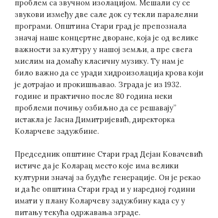
проблем са звучном изолацијом. Мешали су се
звукови између две сале док су текли паралелни
програми. Општина Стари град је препознала
значај наше концертне дворане, која је од велике
важности за културу у нашој земљи, а пре свега
мислим на домаћу класичну музику. Ту нам је
било важно да се уради хидроизолација крова који
је дотрајао и прокишњавао. Зграда је из 1932.
године и практично после 80 година неки
проблеми почињу озбиљно да се решавају”
истакла је Јасна Димитријевић, директорка
Коларчеве задужбине.
Председник општине Стари град Дејан Ковачевић
истиче да је Коларац место које има велики
културни значај за будуће генерације. Он је рекао
и да ће општина Стари град и у наредној години
имати у плану Коларчеву задужбину када су у
питању текућа одржавања зграде.