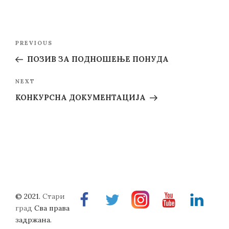
Post
Previous
PREVIOUS
navigation
Post
ПОЗИВ ЗА ПОДНОШЕЊЕ ПОНУДА
Next
NEXT
Post
КОНКУРСНА ДОКУМЕНТАЦИЈА
© 2021.
Стари
Facebook
Twitter
Instragram
Youtube
Linkedin
град
Сва права
задржана.