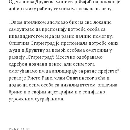
Од чланова Друштва министар Љајић на поклон је
добио слику рађену техником восак на платну.
„Овом приликом апеловао бих на све локалне
самоуправе да препознају потребе особа са
инвалидитетом и да на разне начине помогну.
Општина Стари град је препознала потребе ових
људи и Друштву за помоћ особама ометеним у
развоју „Стари град“. Месечно одобравамо
одређен новчани износ, али осим тога
омогућавамо им да аплицирају за разне пројекте“,
рекао је Ристо Рацо, члан Општинског већа и
додао да осим особа са инвалидитетом, општина
брине и о својим најстаријим и о социјално
угроженим суграђанима.
Post
Previous
PREVIOUS