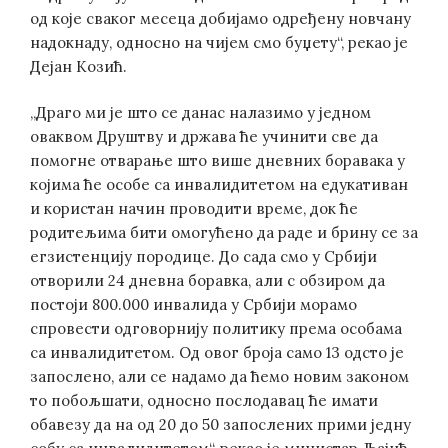
од које сваког месеца добијамо одређену новчану
надокнаду, односно на чијем смо буџету“, рекао је
Дејан Козић.
„Драго ми је што се данас налазимо у једном
оваквом Друштву и држава ће учинити све да
помогне отварање што више дневних боравака у
којима ће особе са инвалидитетом на едукативан
и користан начин проводити време, док ће
родитељима бити омогућено да раде и брину се за
егзистенцију породице. До сада смо у Србији
отворили 24 дневна боравка, али с обзиром да
постоји 800.000 инвалида у Србији морамо
спровести одговорнију политику према особама
са инвалидитетом. Од овог броја само 13 одсто је
запослено, али се надамо да ћемо новим законом
то побољшати, односно послодавац ће имати
обавезу да на од 20 до 50 запослених прими једну