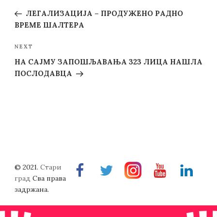
navigation
Post
ЛЕГАЛИЗАЦИЈА – ПРОДУЖЕНО РАДНО
ВРЕМЕ ШАЛТЕРА
Next
NEXT
Post
НА САЈМУ ЗАПОШЉАВАЊА 323 ЛИЦА НАШЛА
ПОСЛОДАВЦА
© 2021.
Стари
Facebook
Twitter
Instragram
Youtube
Linkedin
град
Сва права
задржана.