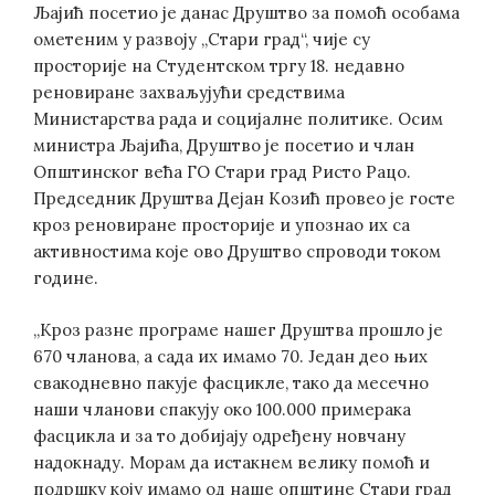
Љајић посетио je данас Друштво за помоћ особама
ометеним у развоју „Стари град“, чије су
просторије на Студентском тргу 18. недавно
реновиране захваљујући средствима
Министарства рада и социјалне политике. Осим
министра Љајића, Друштво је посетио и члан
Општинског већа ГО Стари град Ристо Рацо.
Председник Друштва Дејан Козић провео је госте
кроз реновиране просторије и упознао их са
активностима које ово Друштво спроводи током
године.
„Кроз разне програме нашег Друштва прошло је
670 чланова, а сада их имамо 70. Један део њих
свакодневно пакује фасцикле, тако да месечно
наши чланови спакују око 100.000 примерака
фасцикла и за то добијају одређену новчану
надокнаду. Морам да истакнем велику помоћ и
подршку коју имамо од наше општине Стари град