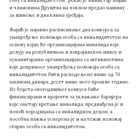
собу са инвалидитетом“, рекао је министар Љајић
и члановима Друштва на поклон предао машину
за шивење и два клима уређаја.
Љајић je најавиo расписивање два конкурса за
унапређење положаја особа са инвалидитетом на
основу којих ће организацијама инвалида које
делују на републичком и покрајинском нивоу и
хуманитарним организацијама са активностима
које доприносе унапређењу положаја особа са
инвалидитетом бити расподељено више од 70
милиона динара, десет више него прошле године.
Из буџета овогодишњег конкуса биће
финансирани и пројекти за уклањање баријера
које ометају кретање инвалида, предвиђена је и
помоћ породицама са инвалидном децом, а
посебна пажња усмерена је и на тежак положај
старих особа са инвалидитетом.