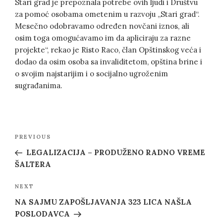
Stari grad je prepoznala potrebe ovih ljudi i Društvu
za pomoć osobama ometenim u razvoju „Stari grad“.
Mesečno odobravamo određen novčani iznos, ali
osim toga omogućavamo im da apliciraju za razne
projekte“, rekao je Risto Raco, član Opštinskog veća i
dodao da osim osoba sa invaliditetom, opština brine i
o svojim najstarijim i o socijalno ugroženim
sugrađanima.
Post
Previous
PREVIOUS
navigation
Post
LEGALIZACIJA – PRODUŽENO RADNO VREME
ŠALTERA
Next
NEXT
Post
NA SAJMU ZAPOŠLJAVANJA 323 LICA NAŠLA
POSLODAVCA