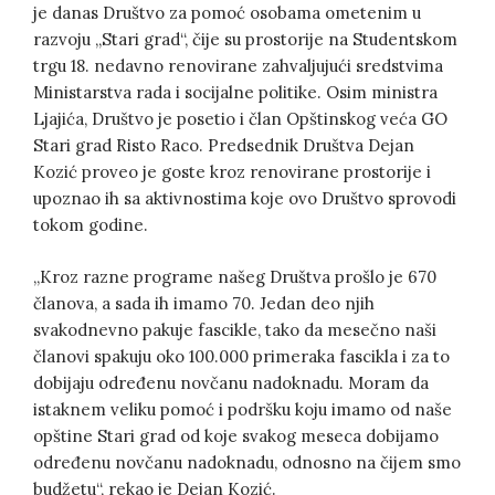
je danas Društvo za pomoć osobama ometenim u
razvoju „Stari grad“, čije su prostorije na Studentskom
trgu 18. nedavno renovirane zahvaljujući sredstvima
Ministarstva rada i socijalne politike. Osim ministra
Ljajića, Društvo je posetio i član Opštinskog veća GO
Stari grad Risto Raco. Predsednik Društva Dejan
Kozić proveo je goste kroz renovirane prostorije i
upoznao ih sa aktivnostima koje ovo Društvo sprovodi
tokom godine.
„Kroz razne programe našeg Društva prošlo je 670
članova, a sada ih imamo 70. Jedan deo njih
svakodnevno pakuje fascikle, tako da mesečno naši
članovi spakuju oko 100.000 primeraka fascikla i za to
dobijaju određenu novčanu nadoknadu. Moram da
istaknem veliku pomoć i podršku koju imamo od naše
opštine Stari grad od koje svakog meseca dobijamo
određenu novčanu nadoknadu, odnosno na čijem smo
budžetu“, rekao je Dejan Kozić.