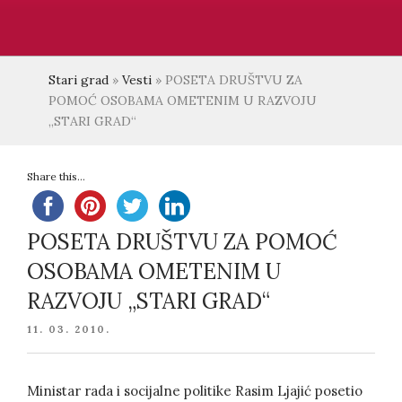
Stari grad
»
Vesti
»
POSETA DRUŠTVU ZA
POMOĆ OSOBAMA OMETENIM U RAZVOJU
„STARI GRAD“
Share this...
POSETA DRUŠTVU ZA POMOĆ
OSOBAMA OMETENIM U
RAZVOJU „STARI GRAD“
POSTED
11. 03. 2010.
ON
Ministar rada i socijalne politike Rasim Ljajić posetio