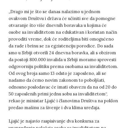
„Drago mi je što se danas nalazimo u jednom
ovakvom Društvu i država će učiniti sve da pomogne
otvaranje što više dnevnih boravaka u kojima će
osobe sa invaliditetom na edukativan i koristan način
provoditi vreme, dok će roditeljima biti omogućeno
da rade i brinu se za egzistenciju porodice. Do sada
smo u Srbiji otvorili 24 dnevna boravka, ali s obzirom
da postoji 800.000 invalida u Srbiji moramo sprovesti
odgovorniju politiku prema osobama sa invaliditetom.
Od ovog broja samo 13 odsto je zaposleno, ali se
nadamo da ćemo novim zakonom to poboljšati,
odnosno poslodavac će imati obavezu da na od 20 do
50 zaposlenih primi jednu sobu sa invaliditetom“,
rekao je ministar Ljajić i članovima Društva na poklon
predao mašinu za šivenje i dva klima uređaja.
Ljajić je najavio raspisivanje dva konkursa za
unapređenje položaja osoba sa invaliditetom na