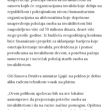
osnovu kojih će organizacijama invalida koje deluju na
republičkom i pokrajinskom nivou i humanitarnim
organizacijama sa aktivnostima koje doprinose
unapređenju položaja osoba sa invaliditetom biti
raspodeljeno više od 70 miliona dinara, deset više
nego prošle godine. Iz budžeta ovogodišnjeg konkusa
biće finansirani i projekti za uklanjanje barijera koje
ometaju kretanje invalida, predviđena je i pomoć
porodicama sa invalidnom decom, a posebna pažnja
usmerena je i na težak položaj starih osoba sa
invaliditetom.
Od članova Društva ministar Ljajić na poklon je dobio
sliku rađenu tehnikom vosak na platnu.
„Ovom prilikom apelovao bih na sve lokalne
samouprave da prepoznaju potrebe osoba sa
invaliditetom i da na razne načine pomognu. Opština