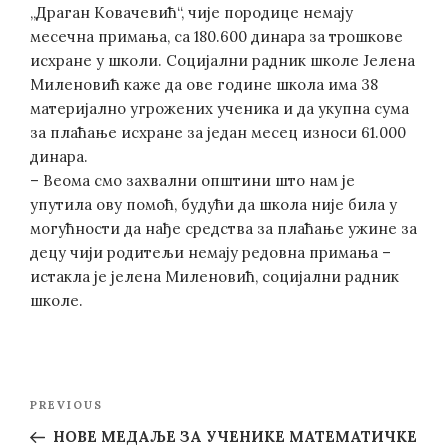
„Драган Ковачевић“, чије породице немају
месечна примања, са 180.600 динара за трошкове
исхране у школи. Социјални радник школе Јелена
Миленовић каже да ове године школа има 38
материјално угрожених ученика и да укупна сума
за плаћање исхране за један месец износи 61.000
динара.
– Веома смо захвални општини што нам је
упутила ову помоћ, будући да школа није била у
могућности да нађе средства за плаћање ужине за
децу чији родитељи немају редовна примања –
истакла је јелена Миленовић, социјални радник
школе.
Post
Previous
PREVIOUS
navigation
Post
НОВE МЕДАЉE ЗА УЧЕНИКЕ МАТЕМАТИЧКЕ