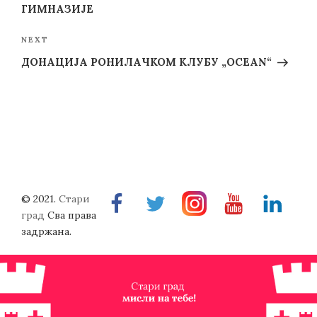
ГИМНАЗИЈЕ
Next
NEXT
Post
ДОНАЦИЈА РОНИЛАЧКОМ КЛУБУ „OCEAN“
© 2021.
Стари
Facebook
Twitter
Instragram
Youtube
Linkedin
град
Сва права
задржана.