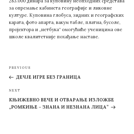
283.000 динара за куповину неопходних средстава
за опремање кабинета географије и ликовне
културе. Куповина глобуса, зидних и географских
карата, фото апарта, вакум табле, платна, бусоле,
пројектора и „нетбука“ омогућиће ученицима ове
школе квалитетније похађање наставе.
Post
Previous
PREVIOUS
navigation
Post
ДЕЧЈЕ ИГРЕ БЕЗ ГРАНИЦА
Next
NEXT
Post
КЊИЖЕВНО ВЕЧЕ И ОТВАРАЊЕ ИЗЛОЖБЕ
„РОМКИЊЕ – ЗНАНА И НЕЗНАНА ЛИЦА”