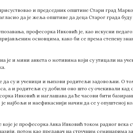
 присуствовао и председник општине Стари град Марко
агласио да је жеља општине да деца Старог града буду
упозавања, професорка Ивковић је, као искусни педаго
 пријављеним основцима, како би се према степену зна
на је и мини анкета о мотивима који су утицали на уче
ка.
је да су и ученици и њихови родитељи задовољни. О т
са, а и родитељи су добили оно што су очекивали кад 
орка Ивковић и наглашава да ће часови бити базирани
 је најбољи и наефикаснији начин да се у опуштеној к
 које је професорка Анка Ивковић током радног века с
назији, потом као предавач на стручним семинарима з