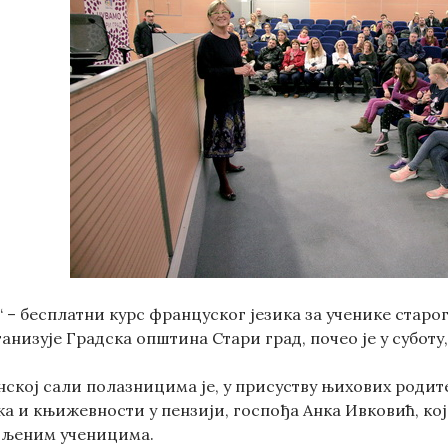
 – бесплатни курс француског језика за ученике стар
ганизује Градска општина Стари град, почео је у суботу, 
нској сали полазницима је, у присуству њихових роди
ка и књижевности у пензији, госпођа Анка Ивковић, ко
вљеним ученицима.