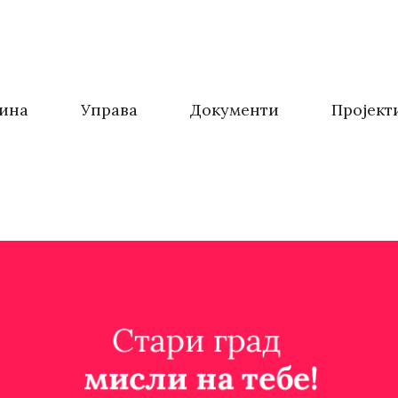
ина
Управа
Документи
Пројект