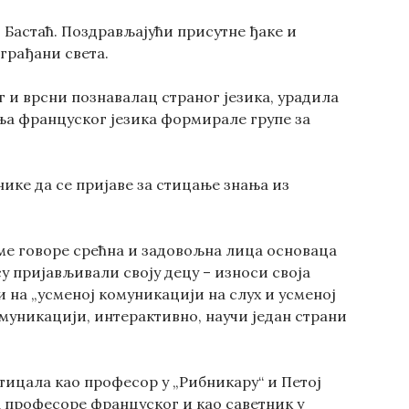
 Бастаћ. Поздрављајући присутне ђаке и
 грађани света.
г и врсни познавалац страног језика, урадила
ња француског језика формирале групе за
нике да се пријаве за стицање знања из
оме говоре срећна и задовољна лица основаца
су пријављивали своју децу – износи своја
 на „усменој комуникацији на слух и усменој
омуникацији, интерактивно, научи један страни
тицала као професор у „Рибникару“ и Петој
а професоре француског и као саветник у