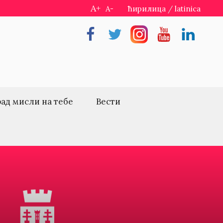
A+
A-
ћирилица
/
latinica
Facebook
Twitter
Instragram
Youtube
Linkedin
рад мисли на тебе
Вести