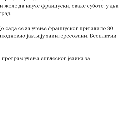
 желе да науче француски, сваке суботе, у два
град.
о сада се за учење француског пријавило 80
вакодневно јављају заинтересовани. Бесплатни
 програм учења енглеског језика за