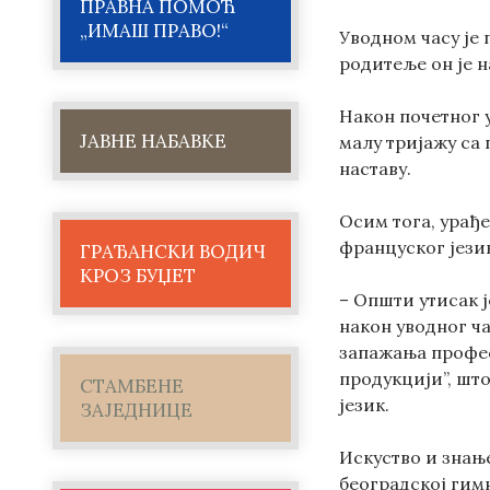
ПРАВНА ПОМОЋ
„ИМАШ ПРАВО!“
Уводном часу је
родитеље он је н
Након почетног 
ЈАВНЕ НАБАВКЕ
малу тријажу са
наставу.
Осим тога, урађе
француског јези
ГРАЂАНСКИ ВОДИЧ
КРОЗ БУЏЕТ
– Општи утисак 
након уводног ча
запажања профес
продукцији”, што
СТАМБЕНЕ
језик.
ЗАЈЕДНИЦЕ
Искуство и знање
београдској гим