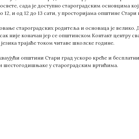
свете, сада је доступно староградским основцима који
о 12, и од 12 до 13 сати, у просторијама општине Стари 
овање староградских родитеља и основаца је велико. Д
исак није коначан јер се општинском Контакт центру с
језика трајаће током читаве школске године.
хваујући општини Стари град ускоро креће и бесплатни
и шестогодишњаке у староградским вртићима.