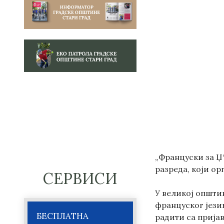
„Француски за Џ“
разреда, који ор
СЕРВИСИ
У великој општи
француског јези
БЕСПЛАТНА
радити са прија