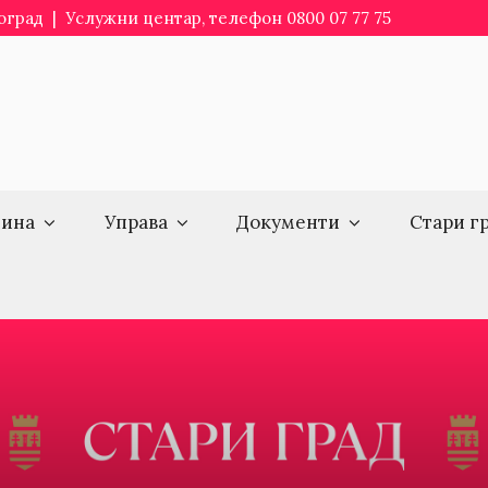
еоград | Услужни центар, телефон 0800 07 77 75
ина
Управа
Документи
Стари г