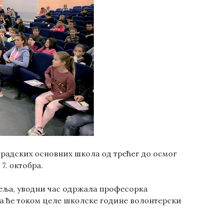
оградских основних школа од трећег до осмог
7. октобра.
теља, уводни час одржала професорка
ја ће током целе школске године волонтерски