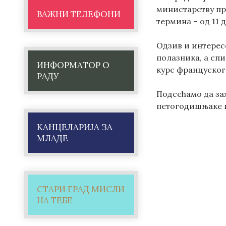
министарству про
ВАЖНИ ТЕЛЕФОНИ
термина – од 11 д
Одзив и интерес
полазника, а сп
ИНФОРМАТОР О
курс француског 
РАДУ
Подсећамо да за
петогодишњаке 
КАНЦЕЛАРИЈА ЗА
МЛАДЕ
СТАРИ ГРАД МИСЛИ
НА ТЕБЕ