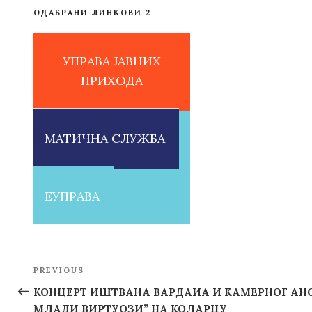
ОДАБРАНИ ЛИНКОВИ 2
УПРАВА ЈАВНИХ
ПРИХОДА
МАТИЧНА СЛУЖБА
ЕУПРАВА
Post
PREVIOUS
Previous
navigation
Post
КОНЦЕРТ ИШТВАНА ВАРДАИА И КАМЕРНОГ АН
МЛАДИ ВИРТУОЗИ” НА КОЛАРЦУ