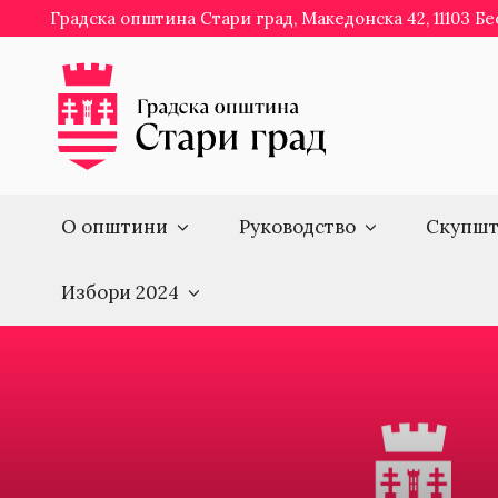
Skip
Градска општина Стари град, Македонска 42, 11103 Б
to
content
О општини
Руководство
Скупшт
Избори 2024