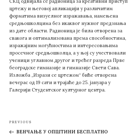
СКЦ одвијала се радионица за креативни приступ
цртежу и његовој апликацији у различитим
форматима визуелног изражавања, намењена
средњошколцима без икаквог нужног предзнања
из дате области. Радионица је била отворена за
свакога и оптимализована према способностима,
изражајним могућностима и интересовањима
просечног средњошколца, а у њој су учествовали
ученици углавном другог и трећег разреда Прве
београдске гимназије и гимназије Свети Сава.
Изложба „Изрази се цртежом“ биће отворена
вечерас од 19 сати и трајаће до 25. јануара у
Галерији Студентског културног центра.
Post
Previous
PREVIOUS
navigation
Post
ВЕНЧАЊЕ У ОПШТИНИ БЕСПЛАТНО