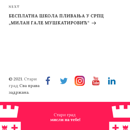
Next
NEXT
Post
БЕСПЛАТНА ШКОЛА ПЛИВАЊА У СРПЦ
„МИЛАН ГАЛЕ МУШКАТИРОВИЋ“
© 2021.
Стари
Facebook
Twitter
Instragram
Youtube
Linkedin
град
Сва права
задржана.