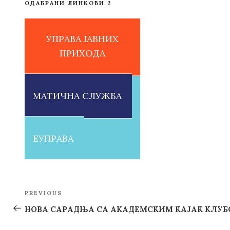
ОДАБРАНИ ЛИНКОВИ 2
УПРАВА ЈАВНИХ
ПРИХОДА
МАТИЧНА СЛУЖБА
ЕУПРАВА
Post
PREVIOUS
Previous
navigation
Post
НОВА САРАДЊА СА АКАДЕМСКИМ КАЈАК КЛУ