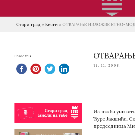
Стари град
»
Вести
»
ОТВАРАЊЕ ИЗЛОЖБЕ ЕТНО-МОД
ОТВАРАЊЕ
Share this...
POSTED
12. 11. 2008.
ON
Изложба уникатне
Ђуре Јакшића, С
председница Мирј