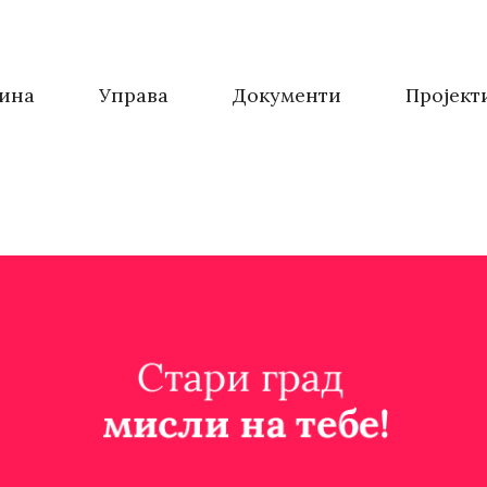
ина
Управа
Документи
Пројект