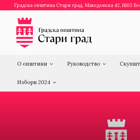
Skip
Градска општина Стари град, Македонска 42, 11103 Б
to
content
О општини
Руководство
Скупшт
Избори 2024