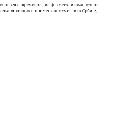
експоната савременог дизајна у техникама ручног
ружења ликовних и примењених уметника Србије,