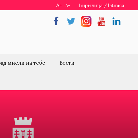
A+
A-
ћирилица
/
latinica
Facebook
Twitter
Instragram
Youtube
Linkedin
рад мисли на тебе
Вести