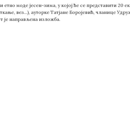
ји етно моде јесен-зима, у којој ће се представити 20 
 ткање, вез…), ауторке Татјане Боројевић, чланице Уд
ст је направљена изложба.