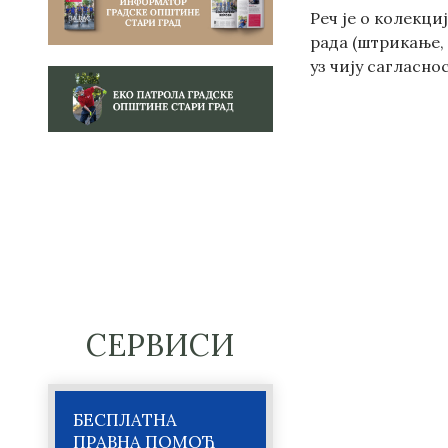
Реч је о колекци
рада (штрикање,
уз чију сагласно
СЕРВИСИ
БЕСПЛАТНА
ПРАВНА ПОМОЋ