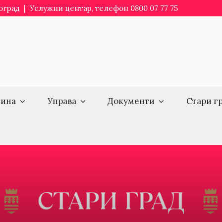
еоград | Услужни центар, телефон 0800 07 77 75
ина
Управа
Документи
Стари г