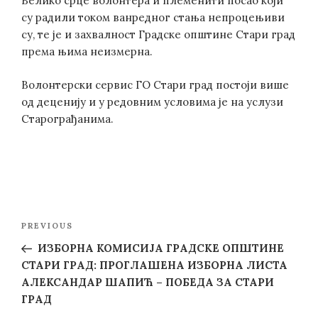
Велико срце волонтера и племенити посао који
су радили током ванредног стања непроцењиви
су, те је и захвалност Градске општине Стари град
према њима неизмерна.
Волонтерски сервис ГО Стари град постоји више
од деценију и у редовним условима је на услузи
Старограђанима.
Post
Previous
PREVIOUS
navigation
Post
ИЗБОРНА КОМИСИЈА ГРАДСКЕ ОПШТИНЕ
СТАРИ ГРАД: ПРОГЛАШЕНА ИЗБОРНА ЛИСТА
АЛЕКСАНДАР ШАПИЋ – ПОБЕДА ЗА СТАРИ
ГРАД