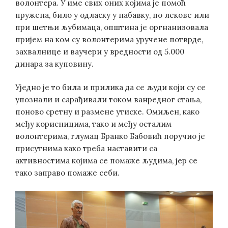
волонтера. У име свих оних којима је помоћ
пружена, било у одласку у набавку, по лекове или
при шетњи љубимаца, општина је оргнанизовала
пријем на ком су волонтерима уручене потврде,
захвалнице и ваучери у вредности од 5.000
динара за куповину.
Уједно је то била и прилика да се људи који су се
упознали и сарађивали током ванредног стања,
поново сретну и размене утиске. Омиљен, како
међу корисницима, тако и међу осталим
волонтерима, глумац Бранко Бабовић поручио је
присутнима како треба наставити са
активностима којима се помаже људима, јер се
тако заправо помаже себи.