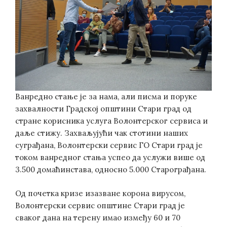
Ванредно стање је за нама, али писма и поруке
захвалности Градској општини Стари град од
стране корисника услуга Волонтерског сервиса и
даље стижу. Захваљујући чак стотини наших
суграђана, Волонтерски сервис ГО Стари град је
током ванредног стања успео да услужи више од
3.500 домаћинстава, односно 5.000 Старограђана.
Од почетка кризе изазване корона вирусом,
Волонтерски сервис општине Стари град је
сваког дана на терену имао између 60 и 70