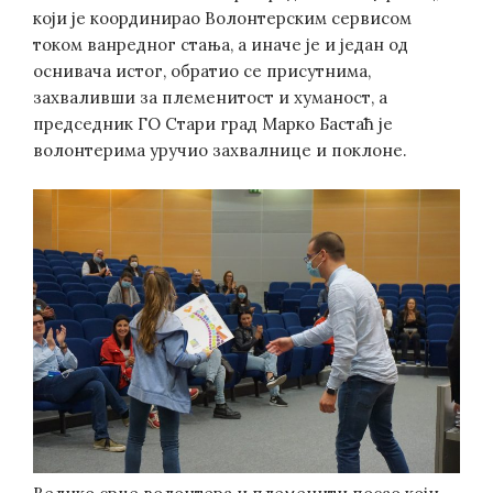
који је координирао Волонтерским сервисом
током ванредног стања, а иначе је и један од
оснивача истог, обратио се присутнима,
захваливши за племенитост и хуманост, а
председник ГО Стари град Марко Бастаћ је
волонтерима уручио захвалнице и поклоне.