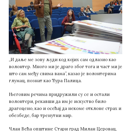
„И даље ме зову људи код којих сам одлазио као
волонтер. Много ми је драго због тога и част ми је
што сам међу свима вама”, казао је волонтерима
глумац, познат као Ђура Палица.
Његовим речима придружили су се и остали
волонтери, рекавши да им је искуство било
драгоцено, као и осећај да некоме отклоне страх и
обезбеде, бар тренутни мир.
Члан Већа општине Стари град Милан Церовац,