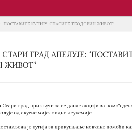
: “ПОСТАВИТЕ КУТИЈУ, СПАСИТЕ ТЕОДОРИН ЖИВОТ”
СТАРИ ГРАД АПЕЛУЈЕ: “ПОСТАВИТ
Н ЖИВОТ”
 Стари град прикључила се данас акцији за помоћ д
болује од акутне мијелоидне леукемије.
постављена је кутија за прикупљање новчане помоћи ка