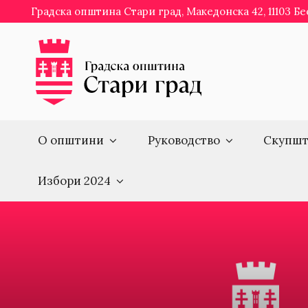
Skip
Градска општина Стари град, Македонска 42, 11103 Б
to
content
О општини
Руководство
Скупшт
Избори 2024