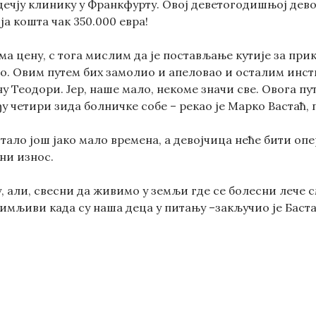
дечју клинику у Франкфурту. Овој деветогодишњој дево
а кошта чак 350.000 евра!
ма цену, с тога мислим да је постављање кутије за пр
о. Овим путем бих замолио и апеловао и осталим инсти
у Теодори. Јер, наше мало, некоме значи све. Овога пута
у четири зида болничке собе – рекао је Марко Вастаћ,
стало још јако мало времена, а девојчица неће бити о
ни износ.
у, али, свесни да живимо у земљи где се болесни лече 
имљиви када су наша деца у питању –закључио је Баста