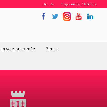
A+
A-
ћирилица
/
latinica
Facebook
Twitter
Instragram
Youtube
Linkedin
рад мисли на тебе
Вести