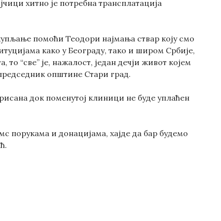
јчици хитно је потребна трансплатација
икупљање помоћи Теодори најмања ствар коју смо
туцијама како у Београду, тако и широм Србије,
, то “све” је, нажалост, један дечји живот којем
 председник општине Стари град.
перисана док поменутој клиници не буде уплаћен
смс порукама и донацијама, хајде да бар будемо
ћ.