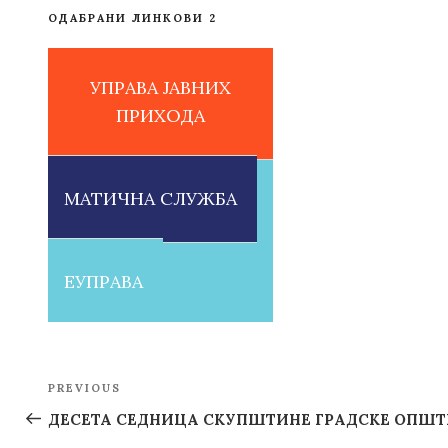
ОДАБРАНИ ЛИНКОВИ 2
УПРАВА ЈАВНИХ
ПРИХОДА
МАТИЧНА СЛУЖБА
ЕУПРАВА
Post
PREVIOUS
Previous
navigation
Post
ДЕCЕТА СЕДНИЦА СКУПШТИНЕ ГРАДСКЕ ОПШТ