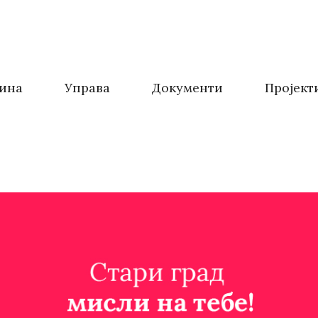
ина
Управа
Документи
Пројект