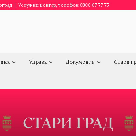
еоград | Услужни центар, телефон 0800 07 77 75
ина
Управа
Документи
Стари г