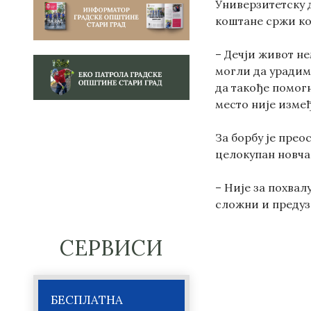
Универзитетску 
коштане сржи кој
– Дечји живот не
могли да урадим
да такође помогн
место није измеђ
За борбу је прео
целокупан новча
– Није за похвал
сложни и предуз
СЕРВИСИ
БЕСПЛАТНА