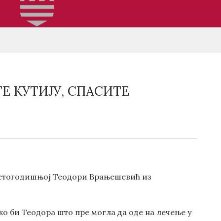
Е КУТИЈУ, СПАСИТЕ
еветогодишњој Теодори Врањешевић из
ко би Теодора што пре могла да оде на лечење у