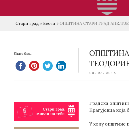
Стари град
»
Вести
»
ОПШТИНА СТАРИ ГРАД АПЕЛУЈЕ
ОПШТИНА 
Share this...
ТЕОДОРИ
POSTED
08. 05. 2017.
ON
Градска општина
Крагујевца која 
У холу општине 