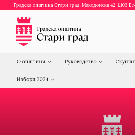
Skip
Градска општина Стари град, Македонска 42, 11103 Б
to
content
О општини
Руководство
Скупшт
Избори 2024