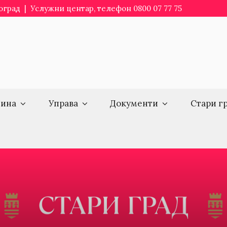
еоград | Услужни центар, телефон 0800 07 77 75
ина
Управа
Документи
Стари г