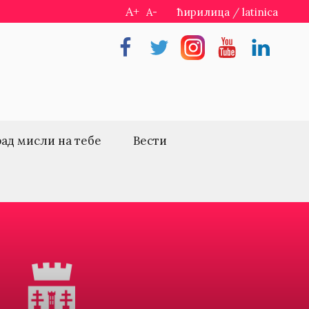
A+
A-
ћирилица
/
latinica
Facebook
Twitter
Instragram
Youtube
Linkedin
рад мисли на тебе
Вести