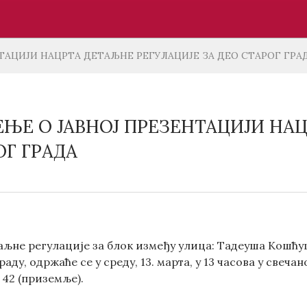
ТАЦИЈИ НАЦРТА ДЕТАЉНЕ РЕГУЛАЦИЈЕ ЗА ДЕО СТАРОГ ГРА
ЊЕ О ЈАВНОЈ ПРЕЗЕНТАЦИЈИ НАЦ
ОГ ГРАДА
аљне регулације за блок између улица: Tадеуша Kошћу
раду, одржаће се у среду, 13. марта, у 13 часова у свеч
 42 (приземље).