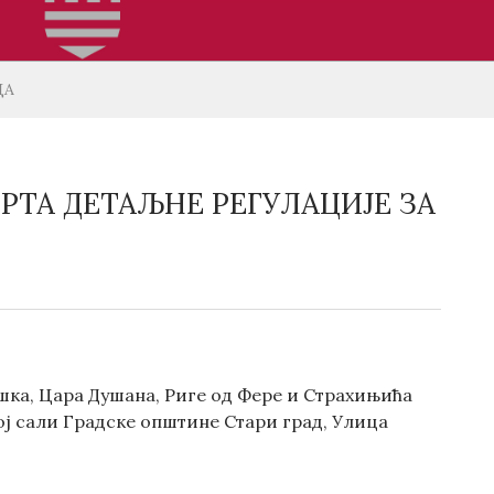
ДА
РТА ДЕТАЉНЕ РЕГУЛАЦИЈЕ ЗА
шка, Цара Душана, Риге од Фере и Страхињића
аној сали Градске општине Стари град, Улица