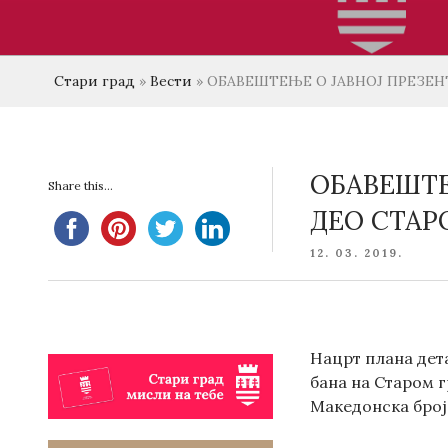
Стари град
»
Вести
»
ОБАВЕШТЕЊЕ О ЈАВНОЈ ПРЕЗЕН
ОБАВЕШТЕ
Share this...
ДЕО СТАР
POSTED
12. 03. 2019.
ON
Нацрт плана дет
бана на Старом г
Македонска број