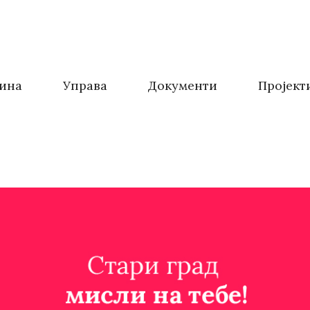
ина
Управа
Документи
Пројект