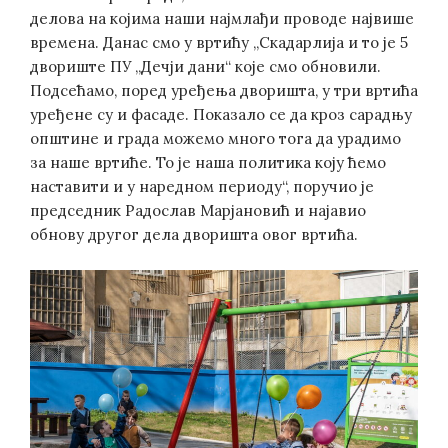
делова на којима наши најмлађи проводе највише
времена. Данас смо у вртићу „Скадарлија и то је 5
двориште ПУ „Дечји дани“ које смо обновили.
Подсећамо, поред уређења дворишта, у три вртића
уређене су и фасаде. Показало се да кроз сарадњу
општине и града можемо много тога да урадимо
за наше вртиће. То је наша политика коју ћемо
наставити и у наредном периоду“, поручио је
председник Радослав Марјановић и најавио
обнову другог дела дворишта овог вртића.