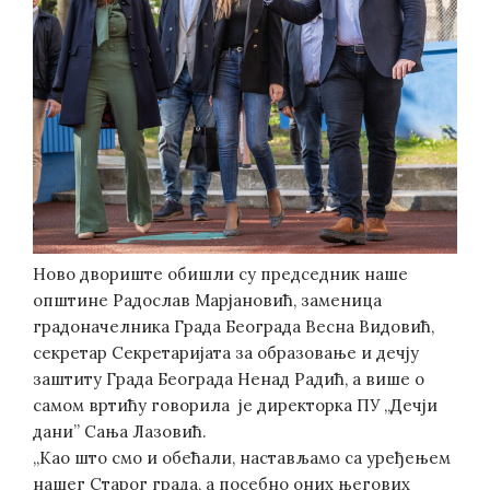
Ново двориште обишли су председник наше
општине Радослав Марјановић, заменица
градоначелника Града Београда Весна Видовић,
секретар Секретаријата за образовање и дечју
заштиту Града Београда Ненад Радић, а више о
самом вртићу говорила је директорка ПУ „Дечји
дани” Сања Лазовић.
„Као што смо и обећали, настављамо са уређењем
нашег Старог града, а посебно оних његових