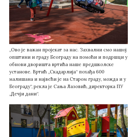
„Ово је важан пројекат за нас. Захвални смо нашој
општини и граду Београду на помоћи и подршци у
обнови дворишта вртића наше предшколске
установе. Вртић „Скадарлија“ похађа 600
малишана и највећи је на Старом граду, можда и у
Београду“, рекла је Сања Лазовић, директорка ПУ
„Дечји дани“.