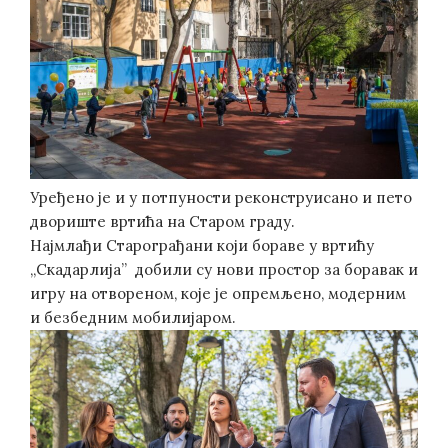
Уређено је и у потпуности реконструисано и пето
двориште вртића на Старом граду.
Најмлађи Старограђани који бораве у вртићу
„Скадарлија” добили су нови простор за боравак и
игру на отвореном, које је опремљено, модерним
и безбедним мобилијаром.