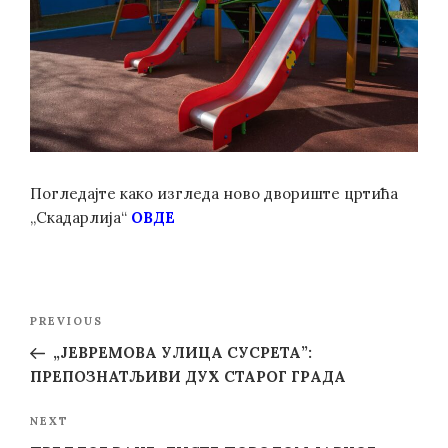
Погледајте како изгледа ново двориште цртића
„Скадарлија“
ОВДЕ
Post
Previous
PREVIOUS
navigation
Post
„JЕВРЕМОВА УЛИЦА СУСРЕТА”:
ПРЕПОЗНАТЉИВИ ДУХ СТАРОГ ГРАДА
Next
NEXT
Post