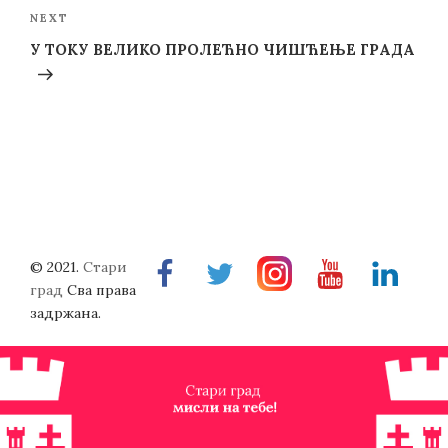
Next
NEXT
Post
У ТОКУ ВЕЛИКО ПРОЛЕЋНО ЧИШЋЕЊЕ ГРАДА
© 2021.
Стари
Facebook
Twitter
Instragram
Youtube
Linkedin
град
Сва права
задржана.