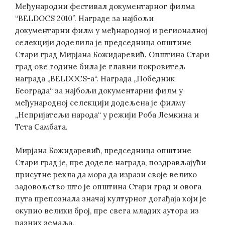
Међународни фестивал документарног филма
“BELDOCS 2010”. Награде за најбољи
документарни филм у међнародној и регионалној
селекцији доделила је председница општине
Стари град Мирјана Божидаревић. Општина Стари
град ове године била је главни покровитељ
награда „BELDOCS-a“. Награда „Победник
Београда“ за најбољи документарни филм у
међународној селекцији додељена је филму
„Непријатељи народа“ у режији Роба Лемкина и
Тета Самбата.
Мирјана Божидаревић, председница општине
Стари град је, пре доделе наградa, поздрављајући
присутнe рекла да мора да изрази своје велико
задовољство што је општина Стари град и овога
пута препознала значај културног догађаја који је
окупио велики број, пре свега младих аутора из
разних земаља.