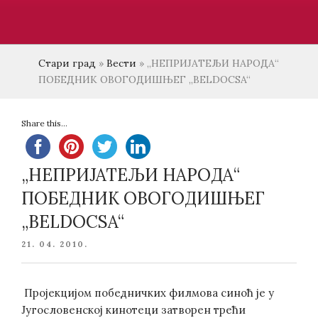
Стари град
»
Вести
»
„НЕПРИЈАТЕЉИ НАРОДА“
ПОБЕДНИК ОВОГОДИШЊЕГ „BELDOCSA“
Share this...
„НЕПРИЈАТЕЉИ НАРОДА“
ПОБЕДНИК ОВОГОДИШЊЕГ
„BELDOCSA“
POSTED
21. 04. 2010.
ON
Пројекцијом победничких филмова синоћ je у
Југословенској кинотеци затворен трећи