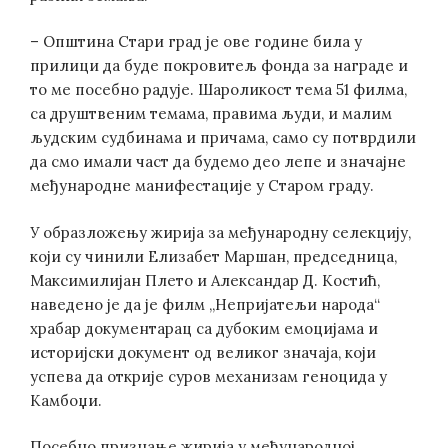
– Општина Стари град је ове године била у
прилици да буде покровитељ фонда за награде и
то ме посебно радује. Шароликост тема 51 филмa,
са друштвеним темама, правима људи, и малим
људским судбинама и причама, само су потврдили
да смо имали част да будемо део лепе и значајне
међународне манифестације у Старом граду.
У образложењу жирија за међународну селекцију,
који су чинили Елизабет Маршан, председница,
Максимилијан Плето и Александар Д. Костић,
наведено је да је филм „Непријатељи народа“
храбар документарац са дубоким емоцијама и
историјски документ од великог значаја, који
успева да открије суров механизам геноцида у
Камбоџи.
Посебно признање жирија у међународној