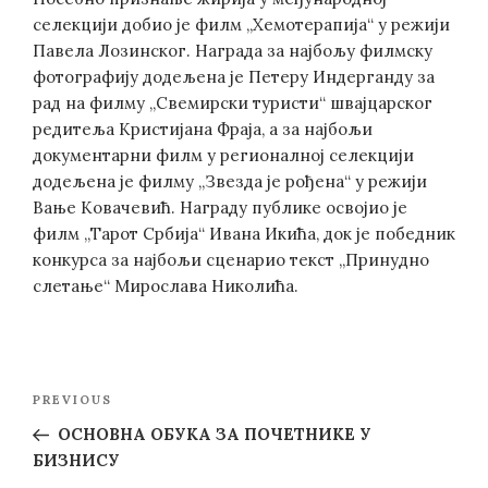
селекцији добио је филм „Хемотерапија“ у режији
Павела Лозинског. Награда за најбољу филмску
фотографију додељена је Петеру Индерганду за
рад на филму „Свемирски туристи“ швајцарског
редитеља Кристијана Фраја, а за најбољи
документарни филм у регионалној селекцији
додељена је филму „Звезда је рођена“ у режији
Вање Ковачевић. Награду публике освојио је
филм „Тарот Србија“ Ивана Икића, док је победник
конкурса за најбољи сценарио текст „Принудно
слетање“ Мирослава Николића.
Post
Previous
PREVIOUS
navigation
Post
ОСНОВНА ОБУКА ЗА ПОЧЕТНИКЕ У
БИЗНИСУ