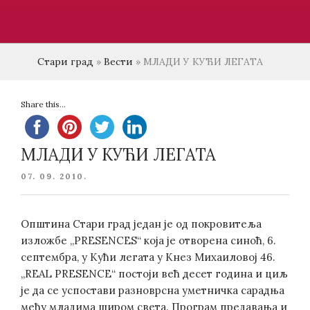
Стари град
»
Вести
»
МЛАДИ У КУЋИ ЛЕГАТА
Share this...
МЛАДИ У КУЋИ ЛЕГАТА
POSTED
07. 09. 2010.
ON
Општина Стари град један је од покровитеља
изложбе „PRESENCES“ која је отворена синоћ, 6.
септембра, у Кући легата у Кнез Михаиловој 46.
„REAL PRESENCE“ постоји већ десет година и циљ
је да се успостави разноврсна уметничка сарадња
међу младима широм света. Програм предавања и