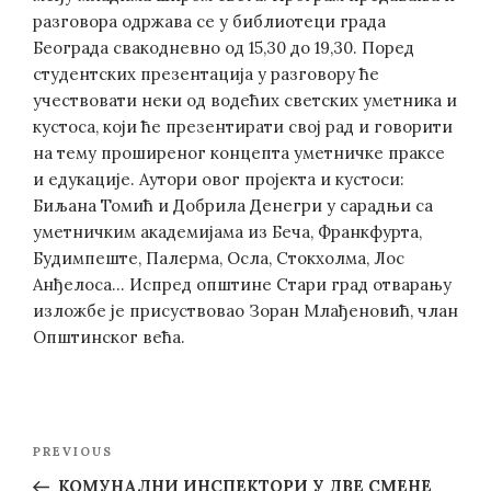
разговора одржава се у библиотеци града
Београда свакодневно од 15,30 до 19,30. Поред
студентских презентација у разговору ће
учествовати неки од водећих светских уметника и
кустоса, који ће презентирати свој рад и говорити
на тему проширеног концепта уметничке праксе
и едукације. Аутори овог пројекта и кустоси:
Биљана Томић и Добрила Денегри у сарадњи са
уметничким академијама из Беча, Франкфурта,
Будимпеште, Палерма, Осла, Стокхолма, Лос
Анђелоса… Испред општине Стари град отварању
изложбе је присуствовао Зоран Млађеновић, члан
Општинског већа.
Post
Previous
PREVIOUS
navigation
Post
КОМУНАЛНИ ИНСПЕКТОРИ У ДВЕ СМЕНЕ