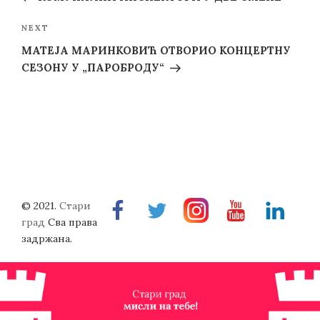
Next
NEXT
Post
МАТЕЈА МАРИНКОВИЋ ОТВОРИО КОНЦЕРТНУ
СЕЗОНУ У „ПАРОБРОДУ“
© 2021.
Стари
Facebook
Twitter
Instragram
Youtube
Linkedin
град
Сва права
задржана.