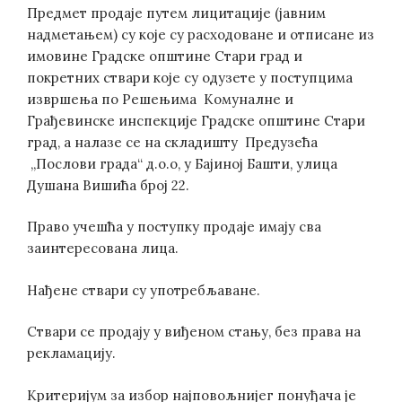
Предмет продаје путем лицитације (јавним
надметањем) су које су расходоване и отписане из
имовине Градске општине Стари град и
покретних ствари које су одузете у поступцима
извршења по Решењима Комуналне и
Грађевинске инспекције Градске општине Стари
град, а налазе се на складишту Предузећа
„Послови града“ д.о.о, у Бајиној Башти, улица
Душана Вишића број 22.
Право учешћа у поступку продаје имају сва
заинтересована лица.
Нађене ствари су употребљаване.
Ствари се продају у виђеном стању, без права на
рекламацију.
Критеријум за избор најповољнијег понуђача је