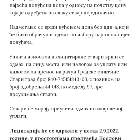
највећа понуђена цена у односу на почетну цену
која је одређена за сваку ствар појединачно.
Надметање се врши нуђењем цена без пдв-а, који
ће бити обрачунат одмах по избору најповољнијег
понуђача.
Уплата износа за излицитиране ствари врши се
одмах, на лицу места, или налогом за уплату или
налогом за пренос на рачун Градске општине
Стари град број 840-745151843-03, с позивом на
број одобрења 44 018, по моделу 97, пре
преузимања ствари.
Ствари се морају преузети одмах по извршеној
уплати.
Лицитација ће се одржати у
петак
2.
9.2022.
године
, у просторијама предузећа
Послови