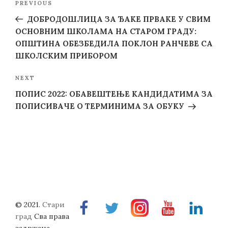
Previous
PREVIOUS
navigation
Post
ДОБРОДОШЛИЦА ЗА ЂАКЕ ПРВАКЕ У СВИМ
ОСНОВНИМ ШКОЛАМА НА СТАРОМ ГРАДУ:
ОПШТИНА ОБЕЗБЕДИЛА ПОКЛОН РАНЧЕВЕ СА
ШКОЛСКИМ ПРИБОРОМ
Next
NEXT
Post
ПОПИС 2022: ОБАВЕШТЕЊЕ КАНДИДАТИМА ЗА
ПОПИСИВАЧЕ О ТЕРМИНИМА ЗА ОБУКУ
© 2021.
Стари
Facebook
Twitter
Instragram
Youtube
Linkedin
град
Сва права