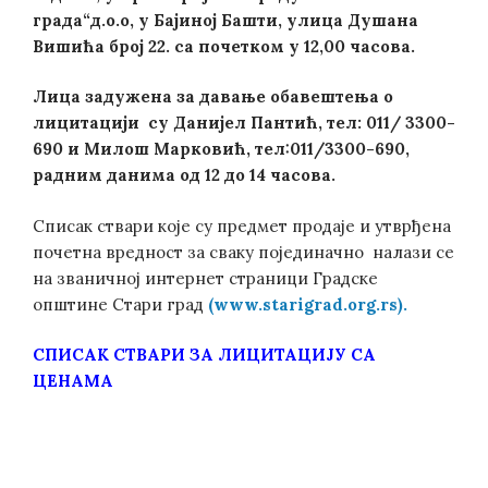
града“д.о.о,
у
Бајиној Башти
, улица Душана
Вишића број 22. са почетком у 12,00 часова.
Лица задужена за давање обавештења о
лицитацији су Данијел Пантић, тел: 011/ 3300-
690 и Милош Марковић, тел:011/3300-690,
радним данима од 12 до 14 часова.
Списак ствари које су предмет продаје и утврђена
почетна вредност за сваку појединачно налази се
на званичној интернет страници Градске
општине Стари град
(
www
.
starigrad
.
org
.
rs
).
СПИСАК СТВАРИ ЗА ЛИЦИТАЦИЈУ СА
ЦЕНАМА
Post