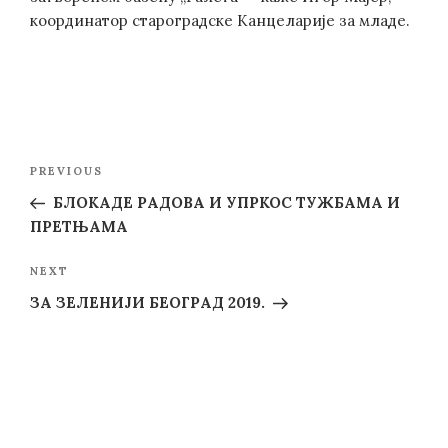
координатор староградске Канцеларије за младе.
Post
Previous
PREVIOUS
navigation
Post
БЛОКАДЕ РАДОВА И УПРКОС ТУЖБАМА И
ПРЕТЊАМА
Next
NEXT
Post
ЗА ЗЕЛЕНИЈИ БЕОГРАД 2019.