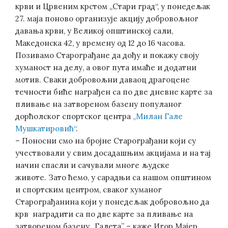
крви и Црвеним крстом „Стари град“, у понедељак
27. маја поново организује акцију добровољног
давања крви, у Великој општинској сали,
Македонска 42, у времену од 12 до 16 часова.
Позивамо Старограђане да дођу и покажу своју
хуманост на делу, а овог пута имаће и додатни
мотив. Сваки добровољни даваоц драгоцене
течности биће награђен са по две дневне карте за
пливање на затвореном базену популаног
дорћолског спортског центра
„Милан Гале
Мушкатировић“
.
– Поносни смо на бројне Старограђани који су
учествовали у свим досадашњим акцијама и на тај
начин спасли и сачували многе људске
животе. Зато ћемо, у сарадњи са нашом општином
и спортским центром, сваког хуманог
Старограђанина који у понедељак добровољно да
крв наградити са по две карте за пливање на
затвореном базену „Галета” – каже Игор Мајер,