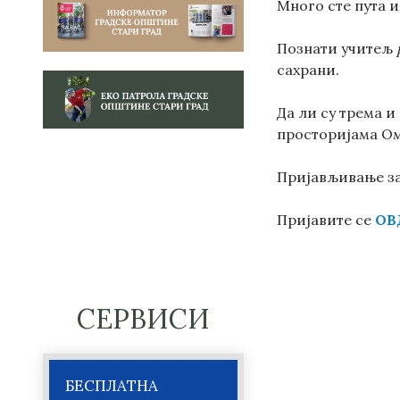
Много сте пута и
Познати учитељ
сахрани.
Да ли су трема и
просторијама Ом
Пријављивање за
Пријавите се
ОВ
СЕРВИСИ
БЕСПЛАТНА