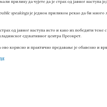
мали прилику да чујете да је страх од јавног наступа ј
public speakinga
је једном приликом рекао да би много 
 страх од јавног наступа исто и како их победити теме 
ладинског едукативног центра Преокрет.
 ово корисно и практично предавање је обавезно и вр
ДЕ