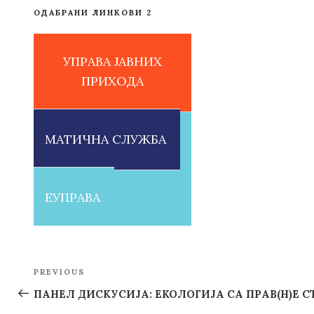
ОДАБРАНИ ЛИНКОВИ 2
УПРАВА ЈАВНИХ
ПРИХОДА
МАТИЧНА СЛУЖБА
ЕУПРАВА
Post
PREVIOUS
Previous
navigation
Post
ПАНЕЛ ДИСКУСИЈА: ЕКОЛОГИЈА СА ПРАВ(Н)Е С