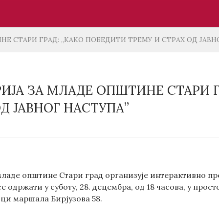
Е СТАРИ ГРАД: „КАКО ПОБЕДИТИ ТРЕМУ И СТРАХ ОД ЈАВН
ИЈА ЗА МЛАДЕ ОПШТИНЕ СТАРИ Г
ОД ЈАВНОГ НАСТУПА”
младе општине Стари град организује интерактивно пре
 се одржати у суботу, 28. децембра, од 18 часова, у пр
ици маршала Бирјузова 58.