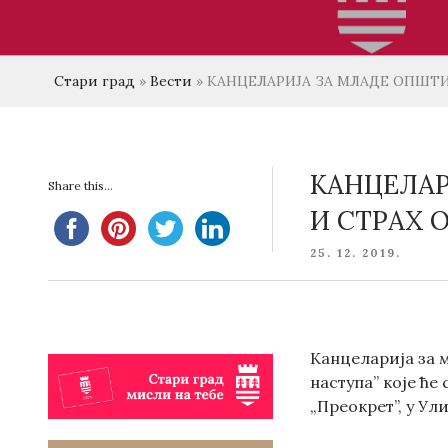
Стари град
»
Вести
»
КАНЦЕЛАРИЈА ЗА МЛАДЕ ОПШТИН
КАНЦЕЛАР
Share this...
И СТРАХ 
POSTED
25. 12. 2019.
ON
Канцеларија за 
наступа” које ће
„Преокрет”, у Ул