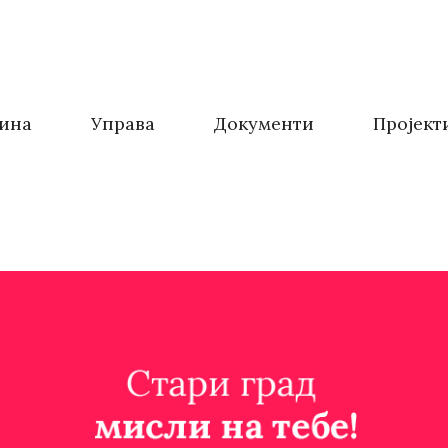
ина
Управа
Документи
Пројект