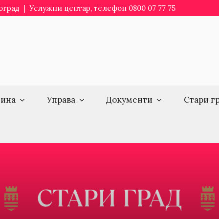
еоград | Услужни центар, телефон 0800 07 77 75
ина
Управа
Документи
Стари г