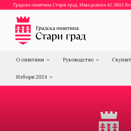
Skip
Градска општина Стари град, Македонска 42, 11103 Б
to
content
О општини
Руководство
Скупшт
Избори 2024