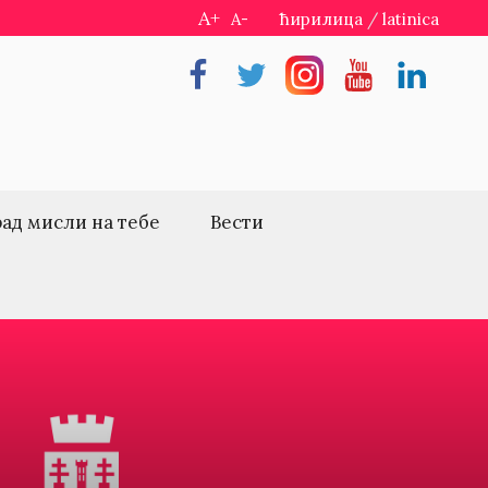
A+
A-
ћирилица
/
latinica
Facebook
Twitter
Instragram
Youtube
Linkedin
рад мисли на тебе
Вести