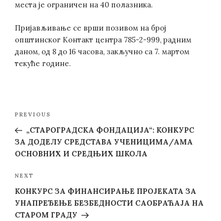
места је ограничен на 40 полазника.
Пријављивање се врши позивом на број
општинског Контакт центра 785-2-999, радним
даном, од 8 до 16 часова, закључно са 7. мартом
текуће године.
Post
Previous
PREVIOUS
navigation
Post
„СТАРОГРАДСКA ФОНДАЦИЈA“: КОНКУРС
ЗА ДОДЕЛУ СРЕДСТАВА УЧЕНИЦИМА/АМА
ОСНОВНИХ И СРЕДЊИХ ШКОЛА
Next
NEXT
Post
КОНКУРС ЗА ФИНАНСИРАЊЕ ПРОЈЕКАТА ЗА
УНАПРЕЂЕЊЕ БЕЗБЕДНОСТИ САОБРАЋАЈА НА
СТАРОМ ГРАДУ