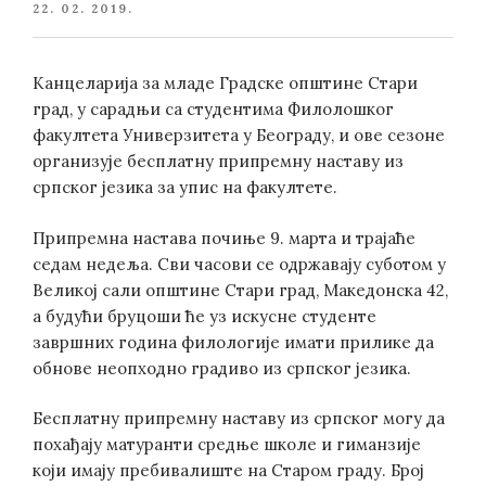
POSTED
22. 02. 2019.
ON
Канцеларија за младе Градске општине Стари
град, у сaрадњи са студентима Филолошког
факултета Универзитета у Београду, и ове сезоне
организује бесплатну припремну наставу из
српског језика за упис на факултете.
Припремна настава почиње 9. марта и трајаће
седам недеља. Сви часови се одржавају суботом у
Великој сали општине Стари град, Македонска 42,
а будући бруцоши ће уз искусне студенте
завршних година филологије имати прилике да
обнове неопходно градиво из српског језика.
Бесплатну припремну наставу из српског могу да
похађају матуранти средње школе и гиманзије
који имају пребивалиште на Старом граду. Број