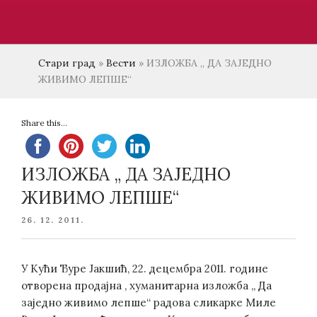
Стари град
»
Вести
»
ИЗЛОЖБА „ ДА ЗАЈЕДНО
ЖИВИМО ЛЕПШЕ“
Share this...
ИЗЛОЖБА „ ДА ЗАЈЕДНО
ЖИВИМО ЛЕПШЕ“
POSTED
26. 12. 2011.
ON
У Кући Ђуре Јакшић, 22. децембра 2011. године
отворена продајна , хуманитарна изложба „ Да
заједно живимо лепше“ радова сликарке Миле