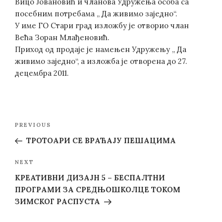
Вицо Јовановић и чланова Удружења особа са
посебним потребама „ Да живимо заједно“.
У име ГО Стари град изложбу је отворио члан
Већа Зоран Млађеновић.
Приход од продаје је намењен Удружењу „ Да
живимо заједно“, а изложба је отворена до 27.
децембра 2011.
Post
Previous
PREVIOUS
navigation
Post
ТРОТОАРИ СЕ ВРАЋАЈУ ПЕШАЦИМА
Next
NEXT
Post
КРЕАТИВНИ ДИЗАЈН 5 – БЕСПАЛТНИ
ПРОГРАМИ ЗА СРЕДЊОШКОЛЦЕ ТОКОМ
ЗИМСКОГ РАСПУСТА