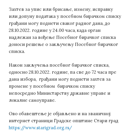
Захтев за упис или брисање, измену, исправку
или допуну података у посебном бирачком списку
грађани могу поднети сваког радног дана, до
28.10.2022. године у 24.00 часа, када орган
надлежан за вођење Посебног бирачког списка
доноси решење о закључењу Посебног бирачког
списка.
Након закључења посебног бирачког списка,
односно 28.10.2022. године, па све до 72 часа пре
дана избора, грађани могу поднети захтев за
промене у посебном бирачком списку
непосредно Министарству државне управе и
локалне самоуправе.
Ово обавештење је објављено и на званичној
интернет страници Градске општине Стари град
https://www.starigrad.org.rs/