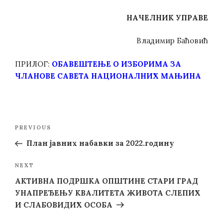
НАЧЕЛНИК УПРАВЕ
Владимир Баћовић
ПРИЛОГ:
ОБАВЕШТЕЊЕ О ИЗБОРИМА ЗА
ЧЛАНОВЕ САВЕТА НАЦИОНАЛНИХ МАЊИНА
Post
Previous
PREVIOUS
navigation
Post
План јавних набавки за 2022.годину
Next
NEXT
Post
АКТИВНА ПОДРШКА ОПШТИНЕ СТАРИ ГРАД
УНАПРЕЂЕЊУ КВАЛИТЕТА ЖИВОТА СЛЕПИХ
И СЛАБОВИДИХ ОСОБА