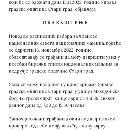
који ће се одржати дана 13.11.2022. године Управа
градске општине Стари град објављује
О Б А В Е Ш Т Е Њ Е
Поводом расписаних избора за чланове
националних савета националних мањина, који ће
се одржати 13. новембра 2022. године,
обавештавају се грађани да могу извршити увид у
посебан бирачки списак националних мањина за
подручје градске општине Стари град.
Увид се може извршити у просторијама Управе
градске општине Стари град, у улици Македонска
број 42, трећи спрат, канцеларије 54 и 56, сваког
радног дана од 7,30 до 15,30 часова.
Заинтересовани грађани дужни су да приликом
провере код себе имају важећу личну карту.