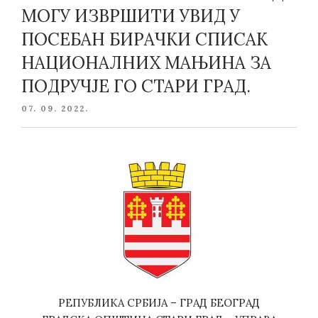
МОГУ ИЗВРШИТИ УВИД У
ПОСЕБАН БИРАЧКИ СПИСАК
НАЦИОНАЛНИХ МАЊИНА ЗА
ПОДРУЧЈЕ ГО СТАРИ ГРАД.
POSTED
07. 09. 2022.
ON
РЕПУБЛИКА СРБИЈА – ГРАД БЕОГРАД