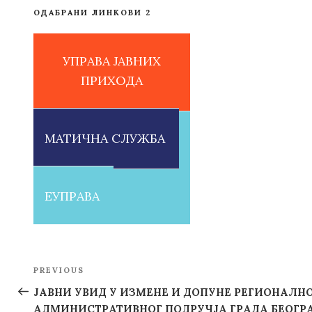
ОДАБРАНИ ЛИНКОВИ 2
УПРАВА ЈАВНИХ
ПРИХОДА
МАТИЧНА СЛУЖБА
ЕУПРАВА
Post
PREVIOUS
Previous
navigation
Post
ЈАВНИ УВИД У ИЗМЕНЕ И ДОПУНЕ РЕГИОНАЛН
АДМИНИСТРАТИВНОГ ПОДРУЧЈА ГРАДА БЕОГР