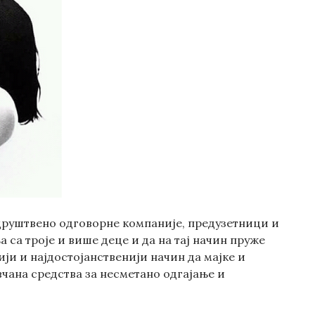
 друштвено одговорне компаније, предузетници и
 са троје и више деце и да на тај начин пружe
ји и најдостојанственији начин да мајке и
вчана средства за несметано одгајање и