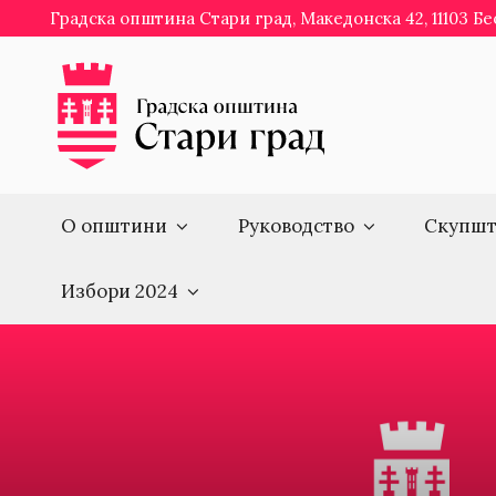
Skip
Градска општина Стари град, Македонска 42, 11103 Б
to
content
О општини
Руководство
Скупшт
Избори 2024