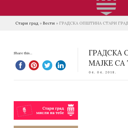
Стари град
»
Вести
»
ГРАДСКА ОПШТИНА СТАРИ ГРАД
ГРАДСКА 
Share this...
МАЈКЕ СА 
POSTED
04. 04. 2018.
ON