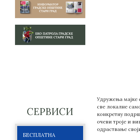
Удружења мајке 
све локалне само
СЕРВИСИ
конкретну подрш
очеви троје и ви
одраствање свој
БЕСПЛАТНА