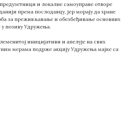
, предузетници и локалне самоуправе отворе
данији према послодавцу, јер морају да хране
орба за преживљавање и обезбеђивање основних
е у позиву Удружења.
леменитој иницијативи и апелује на свих
тним мерама подрже акцију Удружења мајке са