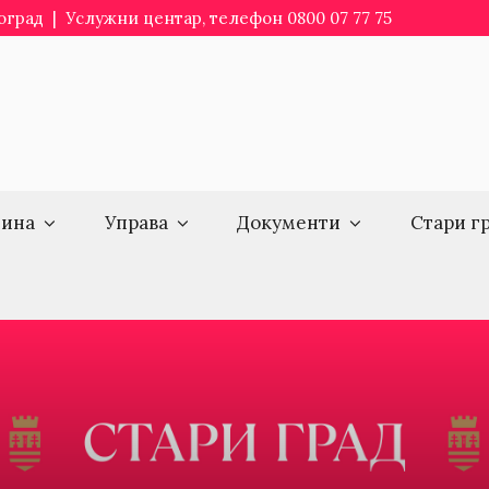
еоград | Услужни центар, телефон 0800 07 77 75
ина
Управа
Документи
Стари г