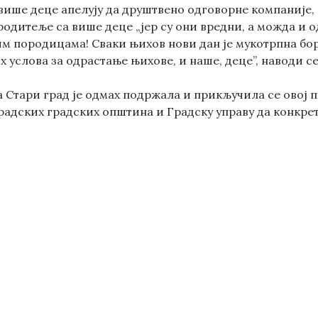
и више деце апелују да друштвено одговорне компаније
родитеље са више деце „јер су они вредни, а можда и о
јим породицама! Сваки њихов нови дан је мукотрпна б
 услова за одрастање њихове, и наше, деце”, наводи с
 Стари град je одмах подржала и прикључила се овој п
радских градских општина и Градску управу да конкре