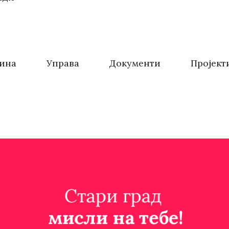
ина
Управа
Документи
Пројект