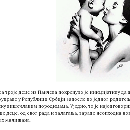
са троје деце из Панчева покренуло је иницијативу да
управе у Републици Србији запосле по једног родитеља
ку вишечланим породицама. Уједно, то је најодговорни
ше деце, од свог рада и залагања, зараде неопходна но
их малишана.