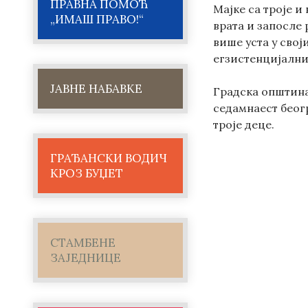
ПРАВНА ПОМОЋ
Мајке са троје 
„ИМАШ ПРАВО!“
врата и запосле 
више уста у сво
егзистенцијалних
ЈАВНЕ НАБАВКЕ
Градска општина
седамнаест беог
троје деце.
ГРАЂАНСКИ ВОДИЧ
КРОЗ БУЏЕТ
СТАМБЕНЕ
ЗАЈЕДНИЦЕ