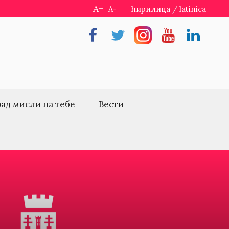
A+
A-
ћирилица
/
latinica
Facebook
Twitter
Instragram
Youtube
Linkedin
рад мисли на тебе
Вести