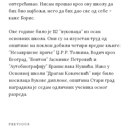
оптерећивао. Нисам прошао кроз ову школу да
бих био најбољи, него да бих дао све од себе –
каже Борис.
Ове године било је 112 ”вуковаца” из осам
основних школа. Они су за изузетан труд од
општине на поклон добили четири вредне књиге:
”Незавршене приче” Џ.Р.Р. Толкина, Водич кроз
Београд, ”Бонтон” Јасминке Петровић и
”Аутобиографију” Бранислава Нушића. Иако у
Основној школи ”Драган Ковачевић” није било
носилаца Вукове дипломе, општина Стари град
наградила је седам одличних ученика осмог
разреда.
Post
Previous
PREVIOUS
navigation