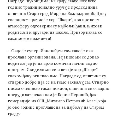
Награде ”вуковцима” на крају сваке школске
године традиционално уручује председница
општине Стари град Мирјана Божидаревић. Целу
свечаност пратио је хор “Шкарт”, а за прелепу
атмосферу одговорни су најбољи ђаци, њихови
родитељи и другари из школе. Призор какав се
само може пожелети!
– Овде је супер. Изненађен сам како је ова
прослава организована. Највише ми се допао
водитељ јер је на врло комичан начин водио
програм. Свидело ми се и што је хор „Шкарт“
сваком ђаку отпевао име. Награде од општине су
стварно добре и ја се на томе захваљујем. Стварно
нисам очекивао такав поклон, општина се стварно
потрудила– рекао нам је Борис Перовић, ђак
генерације из ОШ „Михаило Петровић Алас“, која
је ове године проглашена за најбољу на Старом
граду.