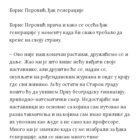
Борис Перовић, ђак генерације
Борис Перовић прича и како се осећа ђак
генерације у моменту када би свако требало да
крене на своју страну.
– Ово није наш коначан растанак, дружићемо се и
даље. Жао ми је што више нећу виђати своје
наставнике, али друштво ће се, надам се,
окупљати на рођенданским журкама и овде у крају
где сви живимо. Ја ћу остати на Старом граду
пошто ћу да упишем Прву београдску гимназију,
приподно-математички смер. Недостајаће ми
наставници из основне са којима сам путовао на
разна такмичења и на којима сам имао прилике да
их упознам као људе а не само као професоре.
Много ми је значило када су ме изабрали за ђака
генерације, али се нисам много тиме