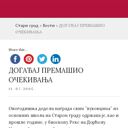
Стари град
»
Вести
»
ДОГАЂАЈ ПРЕМАШИО
ОЧЕКИВАЊА
Share this...
ДОГАЂАЈ ПРЕМАШИО
ОЧЕКИВАЊА
POSTED
11. 07. 2005.
ON
Овогодишња додела награда свим ”вуковцима” из
основних школа на Старом граду одржана је, као и
прошле године, у биоскопу Рекс на Дорћолу.