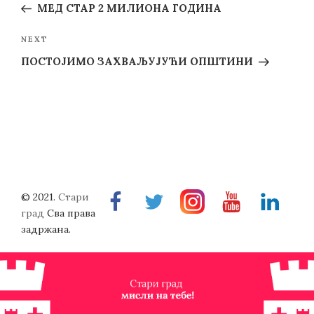
Post
МЕД СТАР 2 МИЛИОНА ГОДИНА
Next
NEXT
Post
ПОСТОЈИМО ЗАХВАЉУЈУЋИ ОПШТИНИ
© 2021.
Стари
Facebook
Twitter
Instragram
Youtube
Linkedin
град
Сва права
задржана.