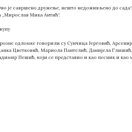
 Ово је савршено дружење, нешто недоживљено до сада
 „Мирослав Мика Антић“.
окупу
 прозне одломке говорили су Сунчица Јерговић, Арсен
анка Цветковић, Мариола Пантелић, Данијела Глишић
адимир Пешић, који се представио и као песник и као 