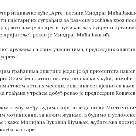
тор издавачке куће „Арте“ песник Миодраг Мића Јакши
и најстаријих суграђана за размену осећања кроз поези
ад што нам је по други пут изашла у сусрет и организо
е пријатеље“, рекао је Миодраг Мића Јакшић.
ог дружења са свим учесницима, председник општине 
сусрета.
ријим грађанима општине један је од приоритета нашег
ри. Осим бесплатних излета, поправки у кући, помоћ
ама током летњих месеци, општина се заједно са вама 
а грађана у трећем добу“, рекао је председник Ковачев
вом клубу, међу људима који воле да пишу. Ми то чини
им мотивисани, за нечим жудимо, а будимо и успомене,
 нас“, каже Милијана Вуковић Шумљак, љубитељка поези
клуба за старе.