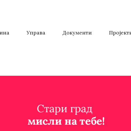
ина
Управа
Документи
Пројект