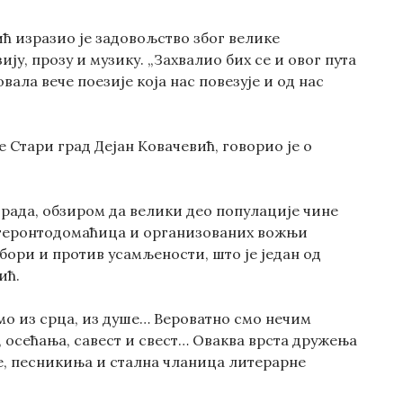
ћ изразио је задовољство због велике
ју, прозу и музику. „Захвалио бих се и овог пута
вала вече поезије која нас повезује и од нас
Стари град Дејан Ковачевић, говорио је о
 рада, обзиром да велики део популације чине
и геронтодомаћица и организованих вожњи
бори и против усамљености, што је један од
ић.
мо из срца, из душе… Вероватно смо нечим
 осећања, савест и свест… Оваква врста дружења
је, песникиња и стална чланица литерарне