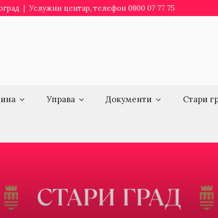
еоград | Услужни центар, телефон 0800 07 77 75
ина
Управа
Документи
Стари г