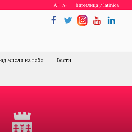
A+
A-
ћирилица
/
latinica
Facebook
Twitter
Instragram
Youtube
Linkedin
рад мисли на тебе
Вести