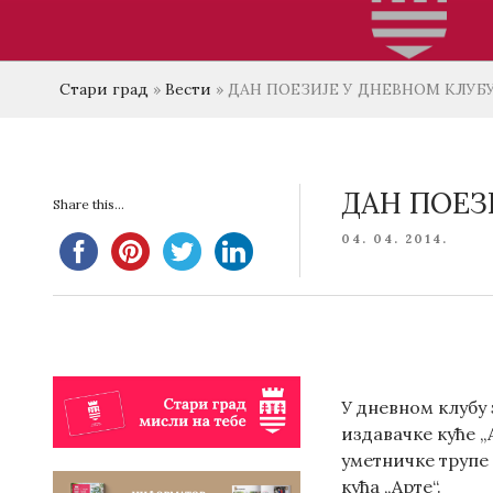
Стари град
»
Вести
»
ДАН ПОЕЗИЈЕ У ДНЕВНОМ КЛУБУ
ДАН ПОЕЗ
Share this...
POSTED
04. 04. 2014.
ON
У дневном клубу 
издавачке куће „
уметничке трупе 
кућа „Арте“.