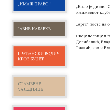
„ИМАШ ПРАВО!“
„Било је дивно!
књижевног клуба
„Арте“ поете на 
ЈАВНЕ НАБАВКЕ
Своју поезију и
Делибашић, Влад
Јакшић, као и Вл
ГРАЂАНСКИ ВОДИЧ
КРОЗ БУЏЕТ
СТАМБЕНЕ
ЗАЈЕДНИЦЕ