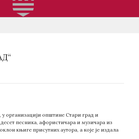
АД“
, у организацији општине Стари град и
и десет песника, афористичара и музичара из
оклон књиге присутних аутора, а које је издала