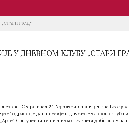
 „СТАРИ ГРАД“
ИЈЕ У ДНЕВНОМ КЛУБУ „СТАРИ ГР
за старе „Стари град 2“ Геронтолошког центра Београд
Арте“ одржан је дан поезије и дружење чланова клуба 
„Арте“. Сви учесници песничког сусрета добили су на п