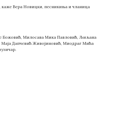
“, каже Вера Новицки, песникиња и чланица
ије Божовић, Милосава Мика Павловић, Љиљана
, Маја Дапчевић Живојиновић, Миодраг Мића
музичар.