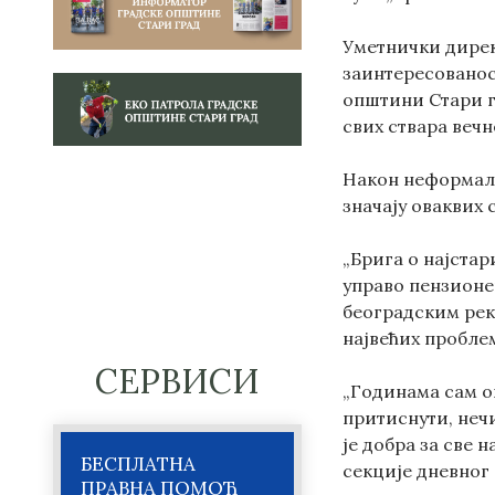
Уметнички дирек
заинтересованост
општини Стари гр
свих ствара вечн
Након неформалн
значају оваквих 
„Брига о најста
управо пензионе
београдским рек
највећих проблем
СЕРВИСИ
„Годинама сам о
притиснути, неч
је добра за све
БЕСПЛАТНА
секције дневног 
ПРАВНА ПОМОЋ