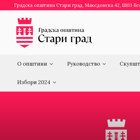
Skip
Градска општина Стари град, Македонска 42, 11103 Б
to
content
О општини
Руководство
Скупшт
Избори 2024