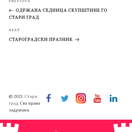
Previous
PREVIOUS
navigation
Post
ОДРЖАНА СЕДНИЦА СКУПШТИНЕ ГО
СТАРИ ГРАД
Next
NEXT
Post
СТАРОГРАДСКИ ПРАЗНИК
© 2021.
Стари
Facebook
Twitter
Instragram
Youtube
Linkedin
град
Сва права
задржана.