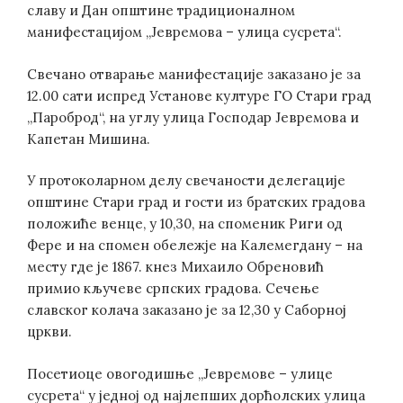
славу и Дан општине традиционалном
манифестацијом „Јевремова – улица сусрета“.
Свечано отварање манифестације заказано је за
12.00 сати испред Установе културе ГО Стари град
„Пароброд“, на углу улица Господар Јевремова и
Капетан Мишина.
У протоколарном делу свечаности делегације
општине Стари град и гости из братских градова
положиће венце, у 10,30, на споменик Риги од
Фере и на спомен обележје на Калемегдану – на
месту где је 1867. кнез Михаило Обреновић
примио кључеве српских градова. Сечење
славског колача заказано је за 12,30 у Саборној
цркви.
Посетиоце овогодишње „Јевремове – улице
сусрета“ у једној од најлепших дорћолских улица