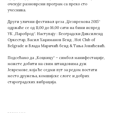
очекује разноврсни програм са преко сто
учесника.
Други улични фестивал џеза „Џезвремова 2015“
одржаће се од 11,00 до 16,00 сати на бини испред
УК „Пароброд“. Наступају : Београдски Диксиленд
Оркестар, Васил Хаџиманов Бенд , Hot Club of
Belgrade и Влада Маричић бенд & Тања Јовићевић.
Подсећамо да „Коцкицу“ – симбол манифестације,
можете добити на свим штандовима дуж
Јевремове, која ће седми пут за редом постати
место дружења, комшијске слоге и добрих
староградских вибрација.
Post