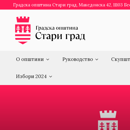
Skip
Градска општина Стари град, Македонска 42, 11103 Б
to
content
О општини
Руководство
Скупшт
Избори 2024