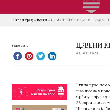
Стари град
»
Вести
»
ЦРВЕНИ КРСТ СТАРОГ ГРАДА – 
ЦРВЕНИ К
Share this...
POSTED
09. 07. 2009.
ON
Екипа прве помоћ
шампиона у првој
Србију, коју је 
26 европских зем
Наша екипа је б