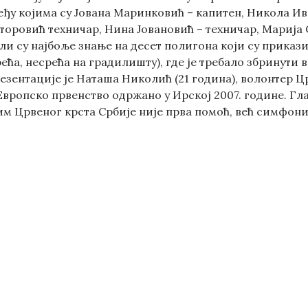
еђу којима су Јована Маринковић – капитен, Никола Ив
торовић техничар, Нина Јовановић – техничар, Марија 
ли су најбоље знање на десет полигона који су приказ
ећа, несрећа на градилишту), где је требало збринути 
езентације је Наташа Николић (21 година), волонтер Ц
 Европско првенство одржано у Ирској 2007. године. Гл
им Црвеног крста Србије није прва помоћ, већ симфониј