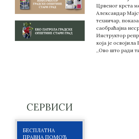
Црвеног крста м
Александар Мајс
техничар, показа
саобраћајна неср
Инструктор репр
која је освојила
,,Ово што ради т
СЕРВИСИ
БЕСПЛАТНА
ПРАВНА ПОМОЋ