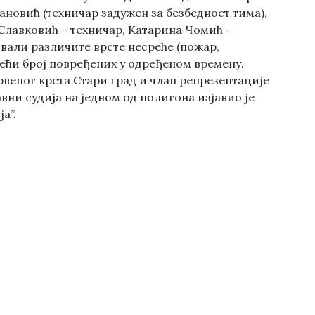
ановић (техничар задужен за безбедност тима),
Славковић – техничар, Катарина Чомић –
ивали различите врсте несреће (пожар,
већи број повређених у одређеном времену.
рвеног крста Стари град и члан репрезентације
авни судија на једном од полигона изјавио је
а”.