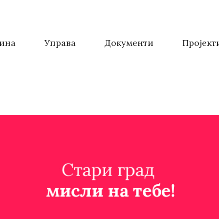
ина
Управа
Документи
Пројект