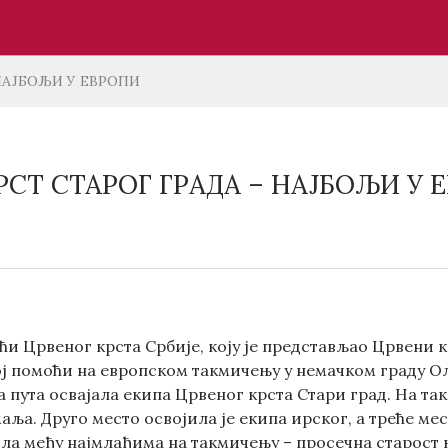
НАЈБОЉИ У ЕВРОПИ
РСТ СТАРОГ ГРАДА – НАЈБОЉИ У 
и Црвеног крста Србије, коју је представљао Црвени кр
 помоћи на европском такмичењу у немачком граду Олде
два пута освајала екипа Црвеног крста Стари град. На т
аља. Друго место освојила је екипа ирског, а треће ме
ила међу најмлађима на такмичењу – просечна старост 