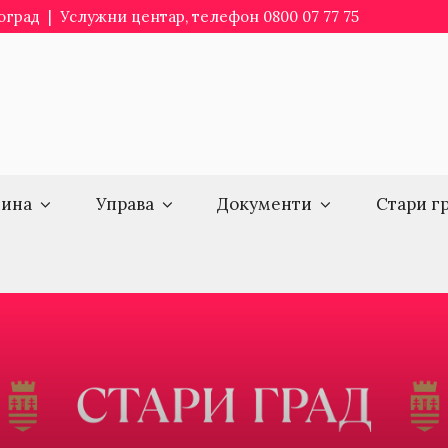
еоград | Услужни центар, телефон 0800 07 77 75
ина
Управа
Документи
Стари г