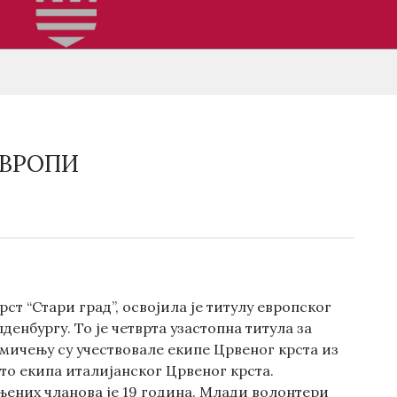
ЕВРОПИ
ст “Стари град”, освојила је титулу европског
нбургу. To је четврта узастопна титула за
акмичењу су учествовале екипе Црвеног крста из
сто екипа италијанског Црвеног крста.
њених чланова је 19 година. Млади волонтери