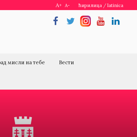
A+
A-
ћирилица
/
latinica
Facebook
Twitter
Instragram
Youtube
Linkedin
рад мисли на тебе
Вести