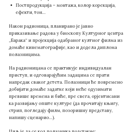
Постпродукција – монтажа, колор корекција,
ефекти, тон…
Након радионица, планирано је јавно
приказивање радова у биоскопу Културног центра
„Барака“ и пројекција одабраног култног филма из
домаће кинематографије, као и додела диплома
полазницима.
На радионицама се практикује индивидуалан
приступ, и одговарајућим задацима се прати
напредак сваког детета. Полазници ће повремено
добијати домаће задатке који неће одузимати
превише времена и биће, пре свега, орјентисани
ка развијању опште културе (да прочитају књигу,
стрип, погледају филм, позоришну представу,
напишу сценарио…).
Циљ је да се код полазника подстакне: