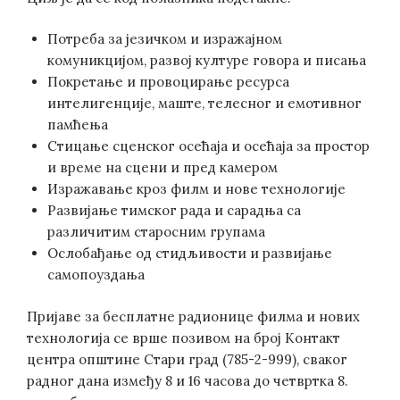
Потреба за језичком и изражајном
комуникцијом, развој културе говора и писања
Покретање и провоцирање ресурса
интелигенције, маште, телесног и емотивног
памћења
Стицање сценског осећаја и осећаја за простор
и време на сцени и пред камером
Изражавање кроз филм и нове технологије
Развијање тимског рада и сарадња са
различитим старосним групама
Ослобађање од стидљивости и развијање
самопоуздања
Пријаве за бесплатне радионице филма и нових
технологија се врше позивом на број Контакт
центра општине Стари град (785-2-999), сваког
радног дана између 8 и 16 часова до четвртка 8.