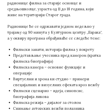
радионице филма за старије основце и
средњошколце, узраста од 11 до 18 година, који
живе на територији Старог града.
Радионице ће се одржавати једном недељно у
трајању од 90 минута у Културном центру „Барака“,
а у оквиру програма обрађиваће се следеће теме:
Филмски занати, историја филма у покрету
Представљање учесника пред камером (кратка
филмска биографија)
Филмска камера – основне функције и
операције
Виртуелни и хрома ки студио – примери
специјалних и визуелних ефеката кроз вежбу
Филмски сценарио – идеја, синопсис,
биографија ликова
Филмска режија – дијалог за столом
Снимање ауторских вежби полазника