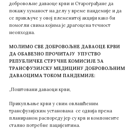
добровољне даваоце крви и Старограђане да
покажу хуманост на делу у време пандемије и да
се прикључе у овој племенитој акцији како би
помогли свима којима је драгоцена течност
неопходна.
МОЛИМО СВЕ ДОБРОВОЉНЕ ДАВАОЦЕ КРВИ
ДА ОБАВЕЗНО ПРОЧИТАЈУ УПУСТВО
РЕПУБЛИЧКЕ СТРУЧНЕ КОМИСИЈЕ ЗА
ТРАНСФУЗИЈСКУ МЕДИЦИНУ ДОБРОВОЉНИМ
ДАВАОЦИМА ТОКОМ ПАНДЕМИЈЕ:
„Поштовани даваоци крви,
Прикупљање крви у свим овлашћеним
трансфузијским установама се одвија према
планираном распореду јер су крв и компоненте
стално потребне пацијентима.