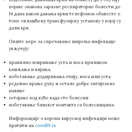
појаве знакова заразне респираторне болести до
14 дана након давања крви телефоном обавесте о
томе овлашћену трансфузијску установу у којој су
дали крв.
Опште мере за спречавање ширења инфекције
укључују:
правилно покривање уста и носа приликом
кашљања и кијања,
избегавање додиривања очију, носа или уста
редовно прање руку и остале добре хигијенске
навике
остајање код куће када сте болесни
избегавање блиског контакта са болесницима.
Информације о корона вирусној инфекцији може
пратити на
covid19.rs