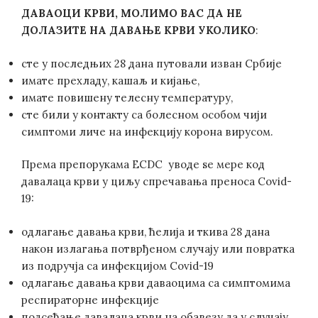
ДАВАОЦИ КРВИ, МОЛИМО ВАС ДА НЕ
ДОЛАЗИТЕ
НА ДАВАЊЕ КРВИ УКОЛИКО
:
сте у последњих 28 дана путовали изван Србије
имате прехладу, кашаљ и кијање,
имате повишену телесну температуру,
сте били у контакту са болесном особом чији
симптоми личе на инфекцију корона вирусом.
Према препорукама ECDC уводе se мере код
давалаца крви у циљу спречавања преноса Covid-
19:
одлагање давања крви, ћелија и ткива 28 дана
након излагања потврђеном случају или повратка
из подручја са инфекцијом Covid-19
одлагање давања крви даваоцима са симптомима
респираторне инфекције
подсећање давалаца крви на обавезу да у случају