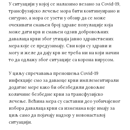
У ситуацији у којој се налазимо везано за Covid-19,
трансфузијско лечење мора бити континуирано и
сигурно, а мора се узети у обзир да се може
очекивати смањен број здраве популације која
може дати крв и смањен одзив добровољних
давалаца крви због утицаја јавно здравствених
мера које се предузимају. Сви који су здрави и
могу и желе да дају крв не треба ни на који начин
то да одлажу због ситуације са корона вирусом.
У циљу спречавања преношења Covid-19
инфекције смо за даваоце крви имплементирали
додатне мере како би обезбедили довољне
количине безбедне крви за трансфузијско
лечење. Већина мера су саставни део уобичајеног
избора давалаца крви са изменама које имају за
циљ само да појачају надзор у новонасталој
ситуацији.