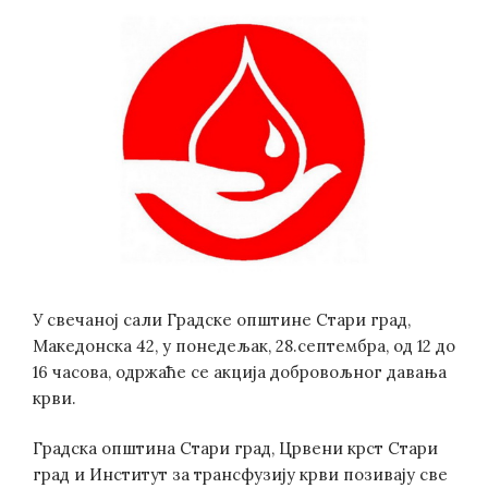
У свечаној сали Градске општине Стари град,
Македонска 42, у понедељак, 28.септембра, од 12 до
16 часова, одржаће се акција добровољног давања
крви.
Градска општина Стари град, Црвени крст Стари
град и Институт за трансфузију крви позивају све