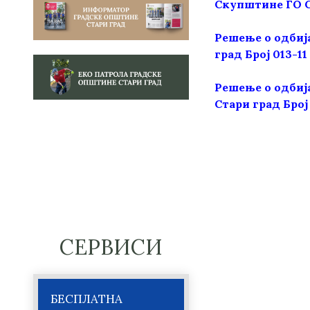
Скупштине ГО Ст
Решење о одбиј
град Број 013-11 
Решење о одбиј
Стари град Број 0
СЕРВИСИ
БЕСПЛАТНА