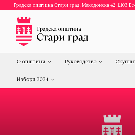
Skip
Градска општина Стари град, Македонска 42, 11103 Б
to
content
О општини
Руководство
Скупшт
Избори 2024