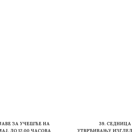
ЈАВЕ ЗА УЧЕШЋЕ НА
39. СЕДНИЦА
МАЈ, ДО 12,00 ЧАСОВА
УТВРЂИВАЊУ ИЗГЛЕД