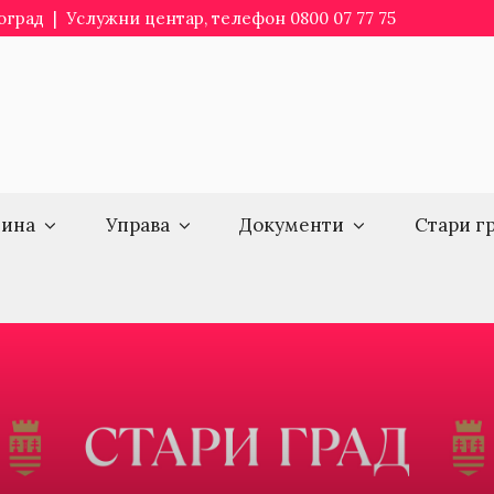
еоград | Услужни центар, телефон 0800 07 77 75
ина
Управа
Документи
Стари г