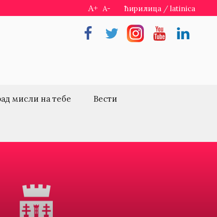
A+
A-
ћирилица
/
latinica
Facebook
Twitter
Instragram
Youtube
Linkedin
рад мисли на тебе
Вести