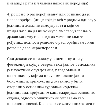
инвалида рата и чланова њихових породица)
4) решење о распоређивању или решење да је
нераспоређен (лице које је већ у радном односу у
јединици локалне самоуправе) и који се
пријављује на јавни конкурс, уместо уверења о
држављанству и извода из матичне књиге
рођених, подноси решење о распоређивању или
решење да је нераспоређен.
Сви докази се прилажу у оригиналу или у
фотокопији која је оверена код јавног бележника
(у изузетним случајевима, у градовима и
општинама у којима нису именовани јавни
бележници, приложени докази могу бити
оверени у основним судовима, судским
јединицама, пријемним канцеларијама основних
судова, односно општинским управама као
поверени посао). Као доказ се могу приложити и