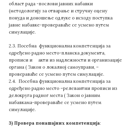
област рада -послови јавних набавки
(методологију за отварање и стручну оцену
понуда и доношење одлуке о исходу поступка
јавне набавке-провераваће се усмено путем
симулације.
2.3. Посебна функционална компетенција за
одређено радно место-планска документа,
прописи и акти из надлежности и организације
органа ( Закон о локалној самоуправи, –
провераваће се усмено путем симулације.
2.4. Посебна функционална компетенција за
одређено радно место –релевантни прописи из
делокруга радног места ( Закон о јавним
набавкама-провераваће се усмено путем
симулације.
3) Провера понашајних компетенција
: