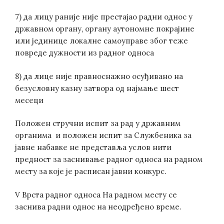
7) да лицу раније није престајао радни однос у
државном органу, органу аутономне покрајине
или јединице локалне самоуправе због теже
повреде дужности из радног односа
8) да лице није правноснажно осуђивано на
безусловну казну затвора од најмање шест
месеци
Положен стручни испит за рад у државним
органима и положен испит за Службеника за
јавне набавке не представља услов нити
предност за заснивање радног односа на радном
месту за које је расписан јавни конкурс.
V Врста радног односа На радном месту се
заснива радни однос на неодређено време.