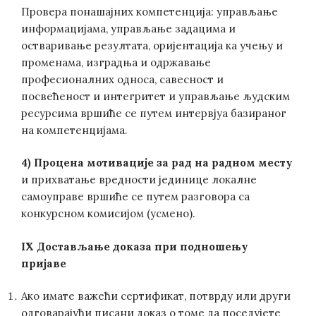
Провера понашајних компетенција: управљање
информацијама, управљање задацима и
остваривање резултата, оријентација ка учењу и
променама, изградња и одржавање
професионалних односа, савесност и
посвећеност и интегритет и управљање људским
ресурсима вршиће се путем интервјуа базираног
на компетенцијама.
4) Процена мотивације за рад на радном месту
и прихватање вредности јединице локалне
самоуправе вршиће се путем разговора са
конкурсном комисијом (усмено).
IX Достављање доказа при подношењу
пријаве
Ако имате важећи сертификат, потврду или други
одговарајући писани доказ о томе да поседујете