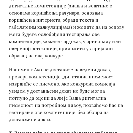
дигиталне компетенције (знања и вештине о
основама коришћења рачунара, основама
коришћења интернета, обради текста и
табеларним калкулацијама) и желите да на основу
њега будете ослобођени тестирања ове
компетенције, можете тај доказ, у оригиналу или
овереној фотокопији, приложити уз пријавни
образац на овај конкурс.
Напомена: Ако не доставите наведени доказ,
провера компетенције „дигитална писменост”
извршиће се писмено. Ако конкурсна комисија
увидом у достављени доказ не буде могла
потпуно да оцени да ли је Ваша дигитална
писменост на потребном нивоу, позваћемо Вас на
тестирање ове компетенције, без обзира на
достављени доказ.