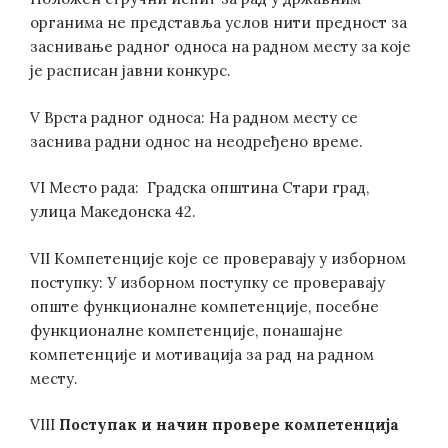
органима не представља услов нити предност за
заснивање радног односа на радном месту за које
је расписан јавни конкурс.
V Врста радног односа: На радном месту се
заснива радни однос на неодређено време.
VI Место рада: Градска општина Стари град,
улица Македонска 42.
VII Компетенције које се проверавају у изборном
поступку: У изборном поступку се проверавају
опште функционалне компетенције, посебне
функционалне компетенције, понашајне
компетенције и мотивација за рад на радном
месту.
VIII
Поступак и начин провере компетенција