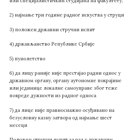
или специјалистичким студијама на факултету;
2) најмање три године радног искуства у струци
3) положен државни стручни испит
4) држављанство Републике Србије
5) пунолетство
6) да лицу раније није престајао радни однос у
државном органу, органу аутономне покрајине
или јединице локалне самоуправе због теже
повреде дужности из радног односа
7) да лице није правноснажно осуђивано на
безусловну казну затвора од најмање шест
месеци
Положен стручни испит за рад у државним