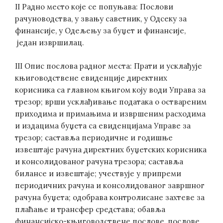
II Радно место које се попуњава: Послови
рачуноводства, у звању саветник, у Одсеку за
финансије, у Одељењу за буџет и финансије,
један извршилац.
III Опис послова радног места: Прати и усклађује
књиговодствене евиденције директних
корисника са главном књигом коју води Управа за
трезор; врши усклађивање података о оствареним
приходима и примањима и извршеним расходима
и издацима буџета са евиденцијама Управе за
трезор; саставља периодичне и годишње
извештаје рачуна директних буџетских корисника
и консолидованог рачуна трезора; саставља
билансе и извештаје; учествује у припреми
периодичних рачуна и консолидованог завршног
рачуна буџета; одобрава контролисане захтеве за
плаћање и трансфер средстава; обавља
финансијско-књиговодствене послове, послове