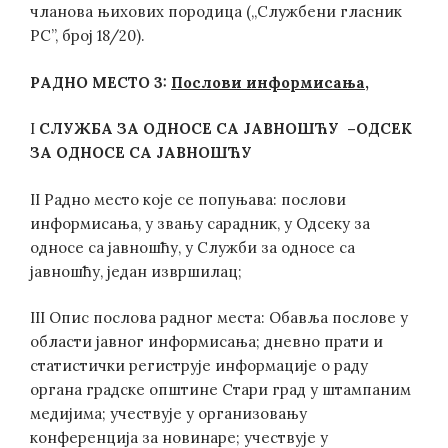
чланова њихових породица („Службени гласник
РС”, број 18/20).
РАДНО МЕСТО 3
:
Послови информисања,
I
СЛУЖБА ЗА ОДНОСЕ СА ЈАВНОШЋУ –ОДСЕК
ЗА ОДНОСЕ СА ЈАВНОШЋУ
II Радно место које се попуњава: послови
информисања, у звању сарадник, у Одсеку за
односе са јавношћу, у Служби за односе са
јавношћу, један извршилац;
III Опис послова радног места: Обавља послове у
области јавног информисања; дневно прати и
статистички региструје информације о раду
органа градске општине Стари град у штампаним
медијима; учествује у организовању
конференција за новинаре; учествује у