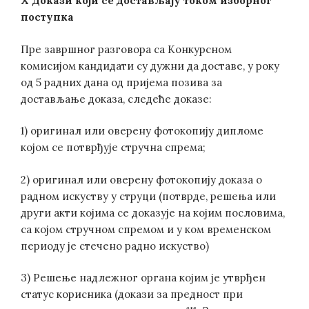
X Докази који се достављају током изборног
поступка
Пре завршног разговора са Конкурсном
комисијом кандидати су дужни да доставе, у року
од 5 радних дана од пријема позива за
достављање доказа, следеће доказе:
1) оригинал или оверену фотокопију дипломе
којом се потврђује стручна спрема;
2) оригинал или оверену фотокопију доказа о
радном искуству у струци (потврде, решења или
други акти којима се доказује на којим пословима,
са којом стручном спремом и у ком временском
периоду је стечено радно искуство)
3) Решење надлежног органа којим је утврђен
статус корисника (докази за предност при