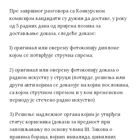
Пре завршног разговора са Конкурсном
комисијом кандидати су дужни да доставе, у року
од 5 радних дана од пријема позива за
достављање доказа, следеће доказе:
1) оригинал или оверену фотокопију дипломе
којом се потврђује стручна спрема;
2) оригинал или оверену фотокопију доказа о
радном искуству у струци (потврде, решења или
други акти којима се доказује на којим пословима,
са којом стручном спремом и у ком временском
периоду је стечено радно искуство)
3) Решење надлежног органа којим је утврђен
статус корисника (докази за предност при
запошљавању по основу члана 111. Закона о
правима бораца, војних инвалида, цивилних