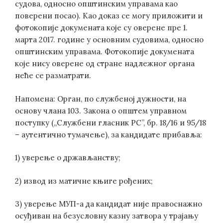
судова, односно општинским управама као
поверени посао). Као доказ се могу приложити и
фотокопије докумената које су оверене пре 1.
марта 2017. године у основним судовима, односно
општинским управама. Фотокопије докумената
које нису оверене од стране надлежног органа
неће се разматрати.
Напомена: Орган, по службеној дужности, на
основу члана 103. Закона о општем управном
поступку („Службени гласник РС”, бр. 18/16 и 95/18
– аутентично тумачење), за кандидате прибавља:
1) уверење о држављанству;
2) извод из матичне књиге рођених;
3) уверење МУП-а да кандидат није правоснажно
осуђиван на безусловну казну затвора у трајању