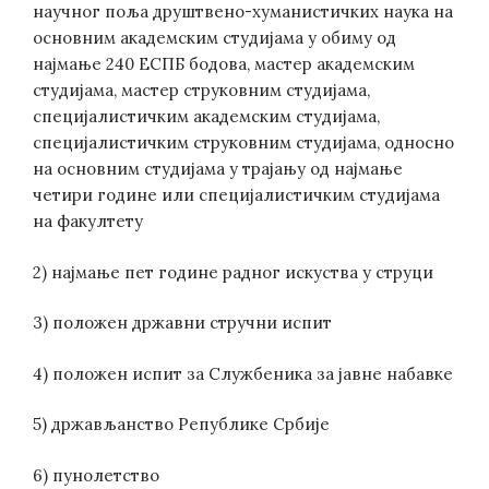
научног поља друштвено-хуманистичких наука на
основним академским студијама у обиму од
најмање 240 ЕСПБ бодова, мастер академским
студијама, мастер струковним студијама,
специјалистичким академским студијама,
специјалистичким струковним студијама, односно
на основним студијама у трајању од најмање
четири године или специјалистичким студијама
на факултету
2) најмање пет године радног искуства у струци
3) положен државни стручни испит
4) положен испит за Службеника за јавне набавке
5) држављанство Републике Србије
6) пунолетство