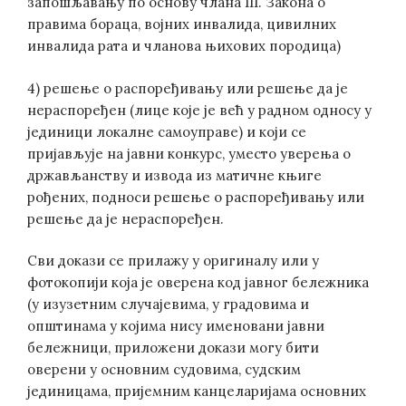
запошљавању по основу члана 111. Закона о
правима бораца, војних инвалида, цивилних
инвалида рата и чланова њихових породица)
4) решење о распоређивању или решење да је
нераспоређен (лице које је већ у радном односу у
јединици локалне самоуправе) и који се
пријављује на јавни конкурс, уместо уверења о
држављанству и извода из матичне књиге
рођених, подноси решење о распоређивању или
решење да је нераспоређен.
Сви докази се прилажу у оригиналу или у
фотокопији која је оверена код јавног бележника
(у изузетним случајевима, у градовима и
општинама у којима нису именовани јавни
бележници, приложени докази могу бити
оверени у основним судовима, судским
јединицама, пријемним канцеларијама основних