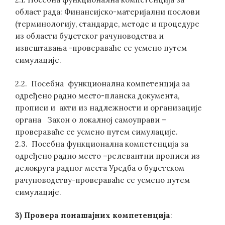
област рада: Финансијско-материјални послови
(терминологију, стандарде, методе и процедуре
из области буџетског рачуноводства и
извештавања -провераваће се усмено путем
симулације.
2.2. Посебна функционална компетенција за
одређено радно место-планска документа,
прописи и акти из надлежности и организације
органа Закон о локалној самоуправи –
провераваће се усмено путем симулације.
2.3. Посебна функционална компетенција за
одређено радно место –релевантни прописи из
делокруга радног места Уредба о буџетском
рачуноводству-провераваће се усмено путем
симулације.
3) Провера понашајних компетенција
: