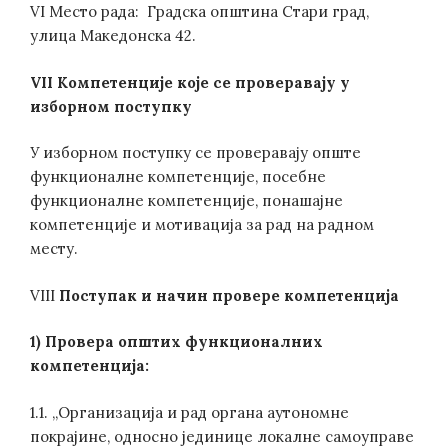
VI Место рада: Градска општина Стари град,
улица Македонска 42.
VII Компетенције које се проверавају у
изборном поступку
У изборном поступку се проверавају опште
функционалне компетенције, посебне
функционалне компетенције, понашајне
компетенције и мотивација за рад на радном
месту.
VIII
Поступак и начин провере компетенција
1) Провера општих функционалних
компетенција:
1.1. „Организација и рад органа аутономне
покрајине, односно јединице локалне самоуправе