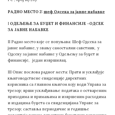
РАДНО МЕСТО 2
:
шеф Одсека за јавне набавке
I
ОДЕЉЕЊЕ ЗА
БУЏЕТ И ФИНАНСИЈЕ –ОДСЕК
ЗА ЈАВНЕ НАБАВКЕ
II Радно место које се попуњава: Шеф Одсека за
јавне набавке, у звању самостални саветник, у
Одсеку за јавне набавке у Одељењу за буџет и
финансије, један извршилац.
III Опис послова радног места: Прати и усклађује
књиговодствене евиденције директних
корисника са главном књигом коју води Управа за
трезор; врши усклађивање података о оствареним
приходима и примањима и извршеним расходима
и издацима буџета са евиденцијама Управе за
трезор; саставља периодичне и годишње