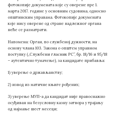
фотокопије докумената које су оверене пре 1.
марта 2017. године у основним судовима, односно
општинским управама. Фотокопије докумената
које нису оверене од стране надлежног органа
неће се разматрати.
Напомена: Орган, по службеној дужности, на
основу члана 103. Закона о општем управном
поступку („Службени гласник РС”, бр. 18/16 и 95/18
– аутентично тумачење), за кандидате прибавља:
1) уверење о држављанству;
2) извод из матичне књиге рођених;
3) уверење МУП-а да кандидат није правоснажно
осуђиван на безусловну казну затвора у трајању
од најмање шест месеци;