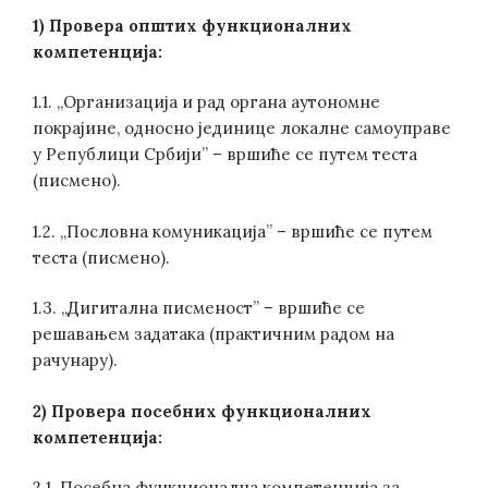
1) Провера општих функционалних
компетенција:
1.1. „Организација и рад органа аутономне
покрајине, односно јединице локалне самоуправе
у Републици Србији” – вршиће се путем теста
(писмено).
1.2. „Пословна комуникација” – вршиће се путем
теста (писмено).
1.3. „Дигитална писменост” – вршиће се
решавањем задатака (практичним радом на
рачунару).
2) Провера посебних функционалних
компетенција:
2.1. Посебна функционална компетенција за