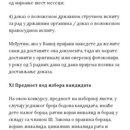
од најмање шест месеци;
4) доказ о положеном државном стручном испиту
за рад у државним органима / доказ о положеном
правосудном испиту.
Међутим, ако у Вашој пријави наведете да желите
сами да доставите ова документа, тада их морате
доставити у оригиналу или овереној фотокопији,
у року од 5 радних дана од дана пријема позива за
достављање доказа.
XI Предност код избора кандидата
На овом конкурсу, предност на изборној листи, у
случају једнаког броја бодова кандидата, имаће
дете палог борца, ратни војни инвалид и борац у
складу са чланом 111. Закона о правима бораца,
војних инвалида, цивилних инвалида рата и