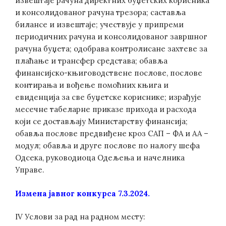
извештаје рачуна директних буџетских корисника
и консолидованог рачуна трезора; саставља
билансе и извештаје; учествује у припреми
периодичних рачуна и консолидованог завршног
рачуна буџета; одобрава контролисане захтеве за
плаћање и трансфер средстава; обавља
финансијско-књиговодствене послове, послове
контирања и вођење помоћних књига и
евиденција за све буџетске кориснике; израђује
месечне табеларне приказе прихода и расхода
који се достављају Министарству финансија;
обавља послове предвиђене кроз САП – ФА и АА –
модул; обавља и друге послове по налогу шефа
Одсека, руководиоца Одељења и начелника
Управе.
Измена јавног конкурса 7.3.2024.
IV Услови за рад на радном месту: