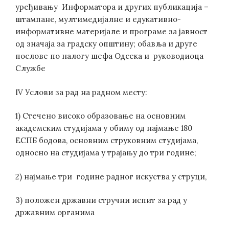
уређивању Информатора и других публикација –
штампане, мултимедијалне и едукативно-
информативне материјале и програме за јавност
од значаја за градску општину; обавља и друге
послове по налогу шефа Одсека и руководиоца
Службе
IV Услови за рад на радном месту:
1) Стечено високо образовање на основним
академским студијама у обиму од најмање 180
ЕСПБ бодова, основним струковним студијама,
односно на студијама у трајању до три године;
2) најмање три године радног искуства у струци,
3) положен државни стручни испит за рад у
државним органима