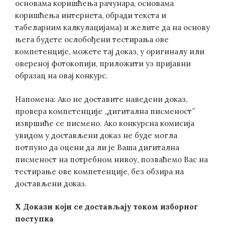
основама коришћења рачунара, основама
коришћења интернета, обради текста и
табеларним калкулацијама) и желите да на основу
њега будете ослобођени тестирања ове
компетенције, можете тај доказ, у оригиналу или
овереној фотокопији, приложити уз пријавни
образац на овај конкурс.
Напомена: Ако не доставите наведени доказ,
провера компетенције „дигитална писменост”
извршиће се писмено. Ако конкурсна комисија
увидом у достављени доказ не буде могла
потпуно да оцени да ли је Ваша дигитална
писменост на потребном нивоу, позваћемо Вас на
тестирање ове компетенције, без обзира на
достављени доказ.
X Докази који се достављају током изборног
поступка