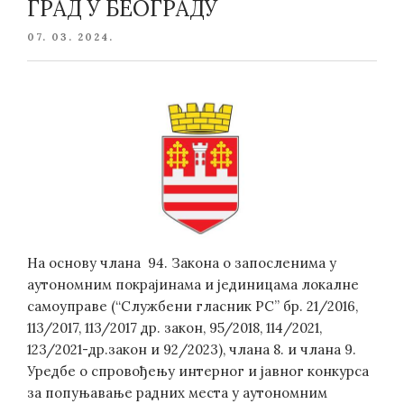
ГРАД У БЕОГРАДУ
POSTED
07. 03. 2024.
ON
На основу члана 94. Закона о запосленима у
аутономним покрајинама и јединицама локалне
самоуправе (“Службени гласник РС” бр. 21/2016,
113/2017, 113/2017 др. закон, 95/2018, 114/2021,
123/2021-др.закон и 92/2023), члана 8. и члана 9.
Уредбе о спровођењу интерног и јавног конкурса
за попуњавање радних места у аутономним