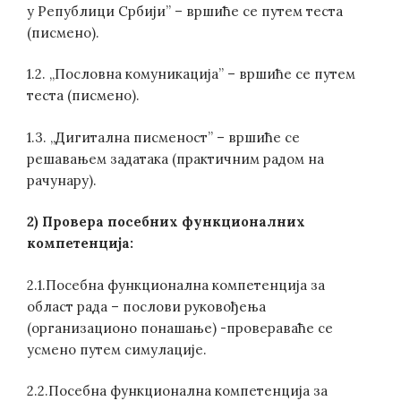
у Републици Србији” – вршиће се путем теста
(писмено).
1.2. „Пословна комуникација” – вршиће се путем
теста (писмено).
1.3. „Дигитална писменост” – вршиће се
решавањем задатака (практичним радом на
рачунару).
2) Провера посебних функционалних
компетенција:
2.1.Посебна функционална компетенција за
област рада – послови руковођења
(организационо понашање) -провераваће се
усмено путем симулације.
2.2.Посебна функционална компетенција за