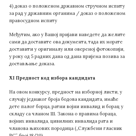
4) доказ о положеном државном стручном испиту
за рад у државним органима / доказ о положеном
правосудном испиту
Међутим, ако у Вашој пријави наведете да желите
сами да доставите ова документа, тада их морате
доставити у оригиналу или овереној фотокопији,
у року од 5 радних дана од дана пријема позива за
достављање доказа.
XI Предност код избора кандидата
На овом конкурсу, предност на изборној листи, у
случају једнаког броја бодова кандидата, имаће
дете палог борца, ратни војни инвалид и борац у
складу са чланом 111. Закона о правима бораца,
војних инвалида, цивилних инвалида рата и
чланова њихових породица („Службени гласник
РС”, број 18/20).