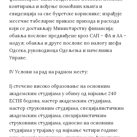
контирања и вођење помоћних књига и
евиденција за све буџетске кориснике; израђује
месечне табеларне приказе прихода и расхода
који се достављају Министарству финансија;
обавља послове предвиђене кроз САП – ФА и АА –
модул; обавља и друге послове по налогу шефа
Одсека, руководиоца Одељења и начелника
Управе.
IV Услови за рад на радном месту:
1) стечено високо образовање на основним
академским студијама у обиму од најмање 240
ЕСПБ бодова, мастер академским студијама,
мастер струковним студијама, специјалистичким
академским студијама, специјалистичким
струковним студијама, односно на основним
студијама у трајању од најмање четири године