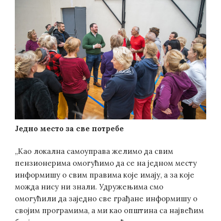
Једно место за све потребе
„Као локална самоуправа желимо да свим
пензионерима омогућимо да се на једном месту
информишу о свим правима које имају, а за које
можда нису ни знали. Удружењима смо
омогућили да заједно све грађане информишу о
својим програмима, а ми као општина са највећим