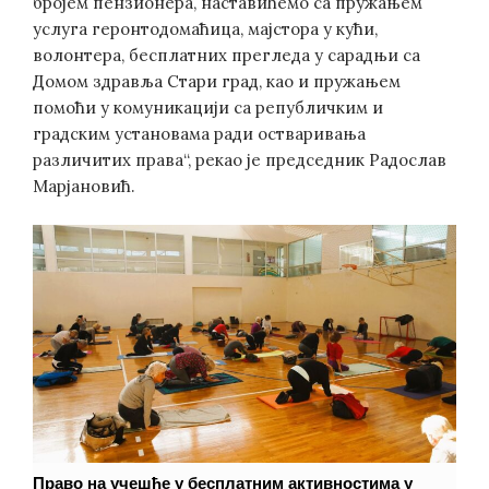
бројем пензионера, наставићемо са пружањем
услуга геронтодомаћица, мајстора у кући,
волонтера, бесплатних прегледа у сарадњи са
Домом здравља Стари град, као и пружањем
помоћи у комуникацији са републичким и
градским установама ради остваривања
различитих права“, рекао је председник Радослав
Марјановић.
Право на учешће у бесплатним активностима у