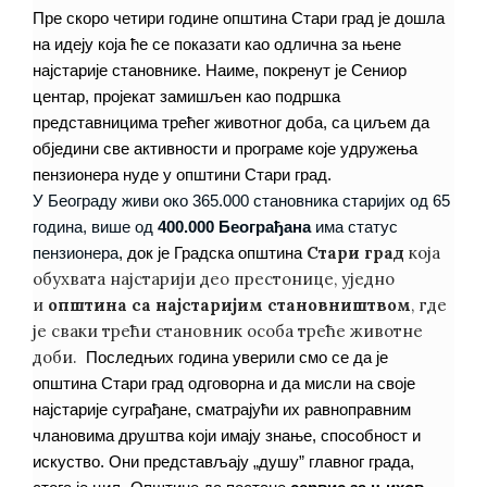
Пре скоро четири године општина Стари град је дошла
на идеју која ће се показати као одлична за њене
најстарије становнике. Наиме, покренут је Сениор
центар, пројекат замишљен као подршка
представницима трећег животног доба, са циљем да
обједини све активности и програме које удружења
пензионера нуде у општини Стари град.
У Београду живи око 365.000 становника старијих од 65
година, више од
400.000 Београђана
има статус
Стари град
која
пензионера
, док је Градска општина
обухвата најстарији део престонице, уједно
и
општина са најстаријим становништвом
, где
је сваки трећи становник особа треће животне
доби.
Последњих година уверили смо се да је
општина Стари град одговорна и да мисли на своје
најстарије суграђане, сматрајући их равноправним
члановима друштва који имају знање, способност и
искуство. Они представљају „душу” главног града,