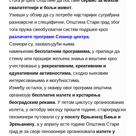
стога је циљ Општине да постане
сервис за њихов
квалитетнији и бољи живот
.
Узевши у обзир да су потребе најстаријих суграђана
разноврсне и специфичне, Општина Стари град због
тога пружа свеобухватни систем подршке кроз
различите програме
Сениор центра.
Сениори су, захваљујући њима
намењеним
бесплатним програмима,
у прилици да
стекну или прошире жељена знања и вештине кроз
учествовање у
рекреативним, креативним и
едукативним активностима,
сходно њиховим
интересовањима и могућностима.
Између осталог, у оквиру овог програма општина
организује
бесплатне излете и крстарења
београдским рекама
. У петом циклусу организованих
излета, у октобру месецу прошле године, староградски
пензионери путовали су
у посету Врњачкој Бањи и
Зрењанину
, а у априлу исте године Општина Стари
град је за своје пензионере организовала
излете у