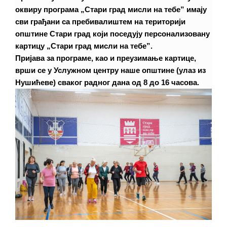
оквиру програма „Стари град мисли на тебе” имају
сви грађани са пребивалиштем на територији
општине Стари град који поседују персонализовану
картицу „Стари град мисли на тебе”.
Пријава за програме, као и преузимање картице,
врши се у Услужном центру наше општине (улаз из
Нушићеве) сваког радног дана од 8 до 16 часова.