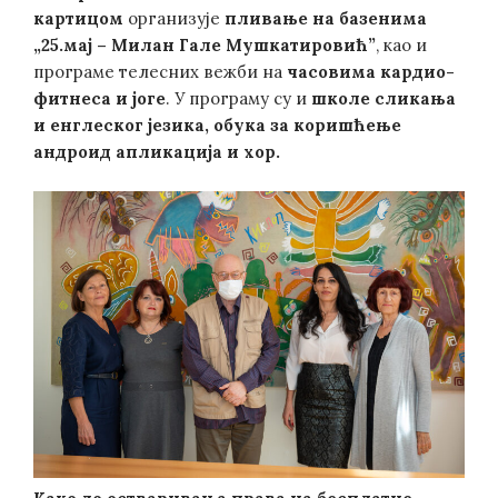
картицом
организује
пливање на базенима
„25.мај – Милан Гале Мушкатировић”
, као и
програме телесних вежби на
часовима кардио-
фитнеса и јоге
. У програму су и
школе сликања
и енглеског језика, обука за коришћење
андроид апликација и хор.