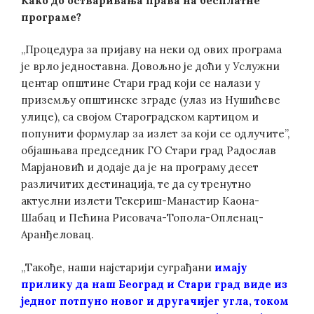
Како до остваривања права на бесплатне
програме?
„Процедура за пријаву на неки од ових програма
је врло једноставна. Довољно је доћи у Услужни
центар општине Стари град који се налази у
приземљу општинске зграде (улаз из Нушићеве
улице), са својом Староградском картицом и
попунити формулар за излет за који се одлучите”,
објашњава председник ГО Стари град Радослав
Марјановић и додаје да је на програму десет
различитих дестинација, те да су тренутно
актуелни излети Текериш-Манастир Каона-
Шабац и Пећина Рисовача-Топола-Опленац-
Аранђеловац.
„Такође, наши најстарији суграђани
имају
прилику да наш Београд и Стари град виде из
једног потпуно новог и другачијег угла, током