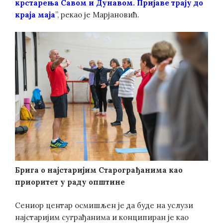
крстарења Савом и Дунавом. Пријаве трају до
краја маја
”, рекао је Марјановић.
Брига о најстаријим Старограђанима као
приоритет у раду општине
Сениор центар осмишљен је да буде на услузи
најстаријим суграђанима и конципиран је као