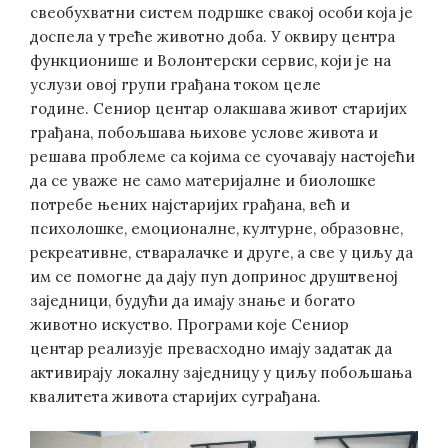
свеобухватни систем подршке свакој особи која је
доспела у треће животно доба. У оквиру центра
функционише и Волонтерски сервис, који је на
услузи овој групи грађана током целе
године. Сениор центар олакшава живот старијих
грађана, побољшава њихове услове живота и
решава проблеме са којима се суочавају настојећи
да се уваже не само материјалне и биолошке
потребе њених најстаријих грађана, већ и
психолошке, емоционалне, културне, образовне,
рекреативне, стваралачке и друге, а све у циљу да
им се помогне да дају пуn допринос друштвеној
заједници, будући да имају знање и богато
животно искуство. Програми које Сениор
центар реализује превасходно имају задатак да
активирају локалну заједницу у циљу побољшања
квалитета живота старијих суграђана.