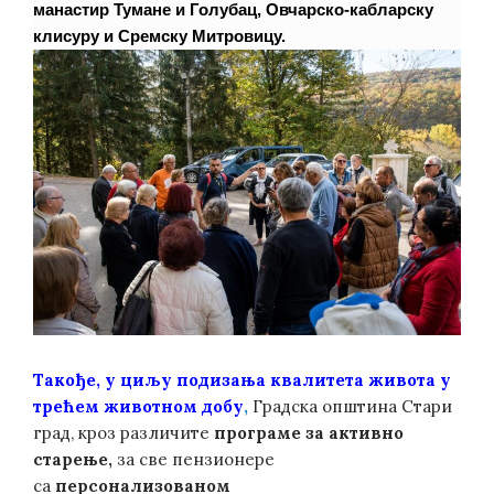
манастир Тумане и Голубац, Овчарско-кабларску
клисуру и Сремску Митровицу.
Такође, у циљу подизања квалитета живота у
трећем животном добу
,
Градска општина Стари
град, кроз различите
програме за активно
старење,
за све пензионере
са
персонализованом