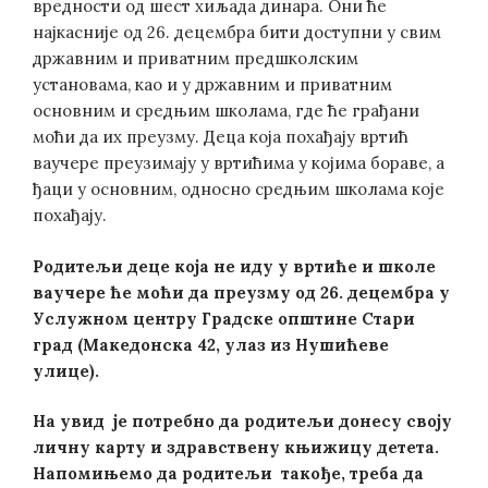
вредности од шест хиљада динара. Они ће
најкасније од 26. децембра бити доступни у свим
државним и приватним предшколским
установама, као и у државним и приватним
основним и средњим школама, где ће грађани
моћи да их преузму. Деца која похађају вртић
ваучере преузимају у вртићима у којима бораве, а
ђаци у основним, односно средњим школама које
похађају.
Родитељи деце која не иду у вртић
е и школе
ваучере ће моћи да преузму од 26. децембра
у
Услужном центру Градске општине Стари
град (Македонска 42, улаз из Нушићеве
улице).
На увид је потребно да родитељи донесу
своју
личну карту и здравствену књижицу детета.
Напомињемо да родитељи такође, треба да