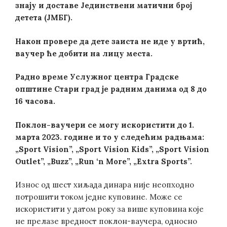
знају и доставе Јединствени матични број
детета (ЈМБГ).
Након провере да дете заиста не иде у вртић,
ваучер ће добити на лицу места.
Радно време Услужног центра Градске
општине Стари град је радним данима од 8 до
16 часова.
Поклон-ваучери се могу искористити до 1.
марта 2023. године и то у следећим радњама:
„Sport Vision”, „Sport Vision Kids”, „Sport Vision
Outlet”, „Buzz”, „Run ‘n More”, „Extra Sports”.
Износ од шест хиљада динара није неопходно
потрошити током једне куповине. Може се
искористити у датом року за више куповина које
не прелазе вредност поклон-ваучера, односно