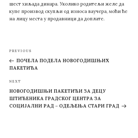
шест хиљада динара. Уколико родитељи желе да
купе производ скупљи од износа ваучера, моћи ће
на лицу места у продавници да доплате.
Post
Previous
PREVIOUS
navigation
Post
ПОЧЕЛА ПОДЕЛА НОВОГОДИШЊИХ
ПАКЕТИЋА
Next
NEXT
Post
НОВОГОДИШЊИ ПАКЕТИЋИ ЗА ДЕЦУ
ШТИЋЕНИКА ГРАДСКОГ ЦЕНТРА ЗА
СОЦИЈАЛНИ РАД – ОДЕЉЕЊА СТАРИ ГРАД