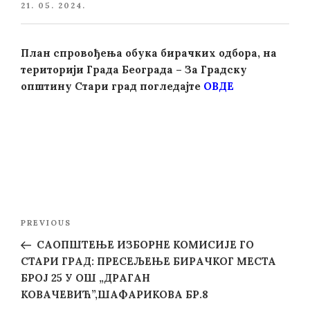
POSTED
21. 05. 2024.
ON
План спровођења обука бирачких одбора, на
територији Града Београда – За Градску
општину Стари град погледајте
ОВДЕ
Post
Previous
PREVIOUS
navigation
Post
САОПШТЕЊЕ ИЗБОРНЕ КОМИСИЈЕ ГО
СТАРИ ГРАД: ПРЕСЕЉЕЊЕ БИРАЧКОГ МЕСТА
БРОЈ 25 У ОШ „ДРАГАН
КОВАЧЕВИЋ”,ШАФАРИКОВА БР.8