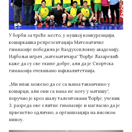
У борби за треће место, у мушкој конкуренцији,
кошаркашка репрезентација Математичке
гимназије победила је Ваздухопловну академију.
Најбољи играч „математичара“ Ђорђе Лазаревић
каже да су све екипе добре, али да је Спортска
гимназија очекивано најквалитетнија.
„Ми ипак можемо да се са њима такмичимо у
кошарци, али они са нама не могу у матишу“,
поручио је кроз шалу талентовани Ђорђе, ученик
3. разреда ове елитне гимназије и нагласио да је
првенство одлично, а организација на високом
нивоу.