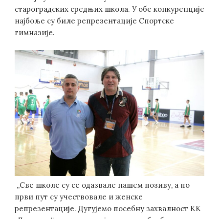
староградских средњих школа. У обе конкуренције
најбоље су биле репрезентације Спортске
гимназије.
„Све школе су се одазвале нашем позиву, а по
први пут су учествовале и женске
репрезентације. Дугујемо посебну захвалност КК