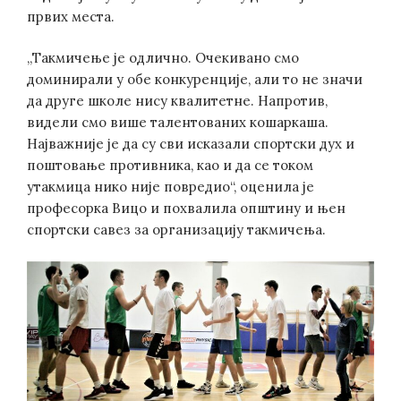
првих места.
„Такмичење је одлично. Очекивано смо
доминирали у обе конкуренције, али то не значи
да друге школе нису квалитетне. Напротив,
видели смо више талентованих кошаркаша.
Најважније је да су сви исказали спортски дух и
поштовање противника, као и да се током
утакмица нико није повредио“, оценила је
професорка Вицо и похвалила општину и њен
спортски савез за организацију такмичења.