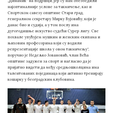
„Динамик“ на подршци, јер су нам обезбедили
најоптималније услове за такмичење, као и
Спортском савезу општине Стари град,
генералном секретару Мирку Вујовићу, који је
данас био и судија, а у том послу има
дугогодишње искуство судећи Сурер лигу. Све
похвале упућујем мушким и женским екипама и
њиховим професорима који су водили
репрезентације школа у овом такмичењу“,
поручио је Недељко Јовановић, члан Већа
општине задужен за спорт и нагласио да је
пријатно видети да међу средњошколцима има
талентованих појединаца који активно тренирају
кошарку у београдским клубовима.