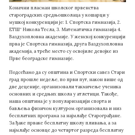
Коначни пласман школског првенства
староградских средњошколаца у кошарци у
мушкој конкуренцији је: 1. Спортска гимназија, 2.
ЕТШ“ Никола Тесла, 3. Математичка гимназија 4.
Ваздухопловна академије. У женској конкуренцији
прва је Спортска гимназија, друга Ваздухопловна
академија, а треће место су освојиле девојке из
Прве београдске гимназије.
Подсећамо да су општина и Спортски савез Стари
град прошле недеље, по први пут, након више од
две деценије, организовали такмичење ученика
основних и средњих школа у атлетици. Такође,
наша општина је у популаризацији спорта и
бављења физичом културом организовала и низ
бесплатних програма за најмлађе Старограђане.
За ђаке прваке бесплатну школу пливања, а за
најмлађе основце до четвртог разреда бесплатну