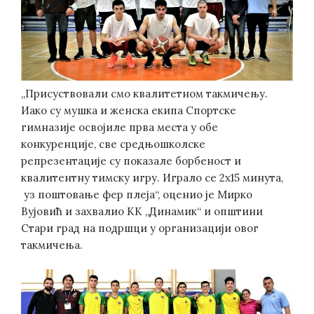
„Присуствовали смо квалитетном такмичењу.
Иако су мушка и женска екипа Спортске
гимназије освојиле прва места у обе
конкуренције, све средњошколске
репрезентације су показале борбеност и
квалитентну тимску игру. Играло се 2х15 минута,
уз поштовање фер плеја“, оценио је Мирко
Вујовић и захвалио КК „Динамик“ и општини
Стари град на подршци у организацији овог
такмичења.