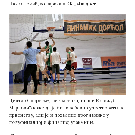
Павле Јовић, кошарккаш КК „Младост“.
Центар Спортске, шеснастогодишњи Богољуб
Марковић каже да је било забавно учествовати на
првенству, али је и похвалио противнике у
полуфиналној и финалној утакмици.