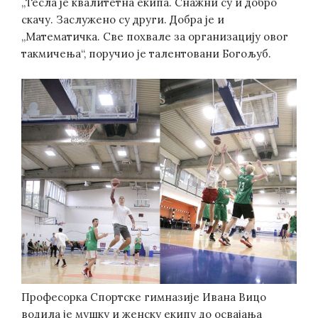
„Тесла је квалитетна екипа. Снажни су и добро
скачу. Заслужено су други. Добра је и
„Математичка. Све похвале за организацију овог
такмичења“, поручио је талентовани Богољуб.
Професорка Спортске гимназије Ивана Вицо
водила је мушку и женску екипу до освајања