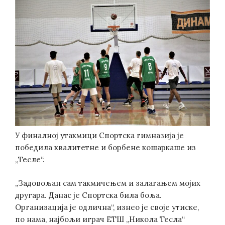
У финалној утакмици Спортска гимназија је
победила квалитетне и борбене кошаркаше из
„Тесле“.
„Задовољан сам такмичењем и залагањем мојих
другара. Данас је Спортска била боља.
Организација је одлична“, изнео је своје утиске,
по нама, најбољи играч ЕТШ „Никола Тесла“