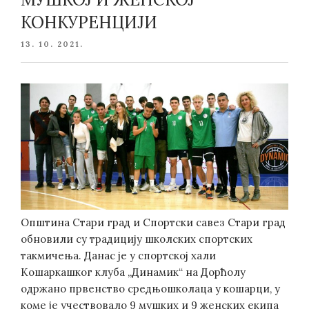
КОНКУРЕНЦИЈИ
POSTED
13. 10. 2021.
ON
Општина Стари град и Спортски савез Стари град
обновили су традицију школских спортских
такмичења. Данас је у спортској хали
Кошаркашког клуба „Динамик“ на Дорћолу
одржано првенство средњошколаца у кошарци, у
коме је учествовало 9 мушких и 9 женских екипа