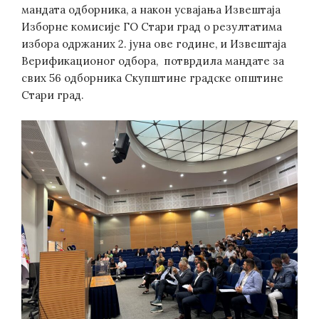
мандата одборника, а након усвајања Извештаја
Изборне комисије ГО Стари град о резултатима
избора одржаних 2. јуна ове године, и Извештаја
Верификационог одбора, потврдила мандате за
свих 56 одборника Скупштине градске општине
Стари град.