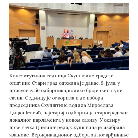
Kонститутивна седница Скупштине градске
општине Стари град одржана је данас, 9. јула, у
присуству 56 одборника, колико броји њен пуни
сазив. Седницу је отворила и до избора
председника Скупштине водила Мирослава
Цицка Јевтић, најстарија одборница староградског
локалног парламента у новом сазиву. У оквиру
прве тачка Дневног реда, Скупштина је изабрала
чланове Верификационог одбора за потврђивање