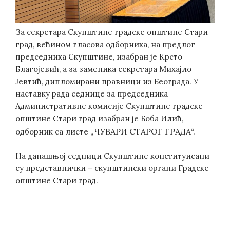
За секретара Скупштине градске општине Стари
град, већином гласова одборника, на предлог
председника Скупштине, изабран је Крсто
Благојевић, а за заменика секретара Михајло
Јевтић, дипломирани правници из Београда. У
наставку рада седнице за председника
Административне комисије Скупштине градске
општине Стари град изабран је Боба Илић,
„ЧУВАРИ СТАРОГ ГРАДА“.
одборник са листе
На данашњој седници Скупштине конституисани
су представнички – скупштински органи Градске
општине Стари град.
Post