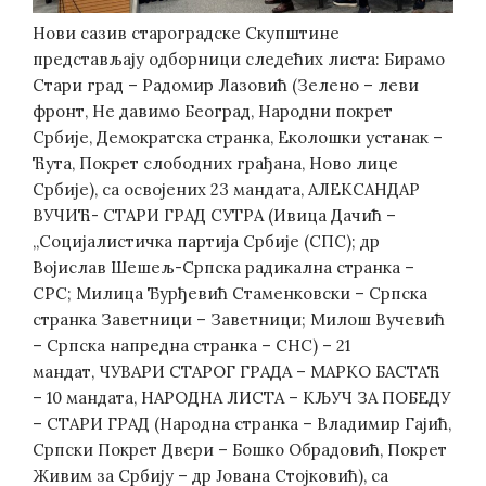
Нови сазив староградске Скупштине
предстaвљају одборници следећих листа: Бирамо
Стари град – Радомир Лазовић (Зелено – леви
фронт, Не давимо Београд, Народни покрет
Србије, Демократска странка, Еколошки устанак –
Ћута, Покрет слободних грађана, Ново лице
Србије), са освојених 23 мандата, АЛЕКСАНДАР
ВУЧИЋ- СТАРИ ГРАД СУТРА
(Ивица Дачић –
„Социјалистичка партија Србије (СПС); др
Војислав Шешељ-Српска радикална странка –
СРС; Милица Ђурђевић Стаменковски – Српска
странка Заветници – Заветници; Милош Вучевић
– Српска напредна странка – СНС) – 21
мандат, ЧУВАРИ СТАРОГ ГРАДА – МАРКО БАСТАЋ
– 10 мандата, НАРОДНА ЛИСТА – КЉУЧ ЗА ПОБЕДУ
– СТАРИ ГРАД (Народна странка – Владимир Гајић,
Српски Покрет Двери – Бошко Обрадовић, Покрет
Живим за Србију – др Јована Стојковић), са