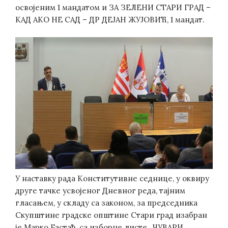
освојеним 1 мандатом и ЗА ЗЕЛЕНИ СТАРИ ГРАД –
КАД АКО НЕ САД – ДР ДЕЈАН ЖУЈОВИЋ, 1 мандат.
У наставку рада Конститутивне седнице, у оквиру
друге тачке усвојеног Дневног реда, тајним
гласањем, у складу са законом, за председника
Скупштине градске општине Стари град изабран
је Марко Бастаћ, са изборне листе „ЧУВАРИ