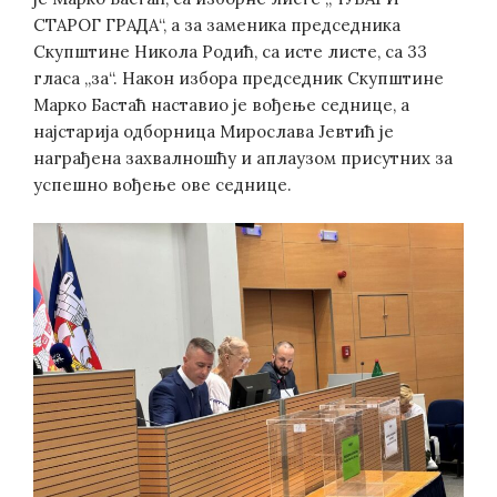
СТАРОГ ГРАДА“, а за заменика председника
Скупштине Никола Родић, са исте листе, са 33
гласа „за“. Након избора председник Скупштине
Марко Бастаћ наставио је вођење седнице, а
најстарија одборница Мирослава Јевтић је
награђена захвалношћу и аплаузом присутних за
успешно вођење ове седнице.